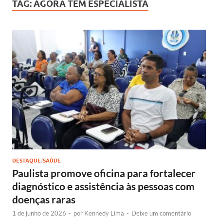
TAG:
AGORA TEM ESPECIALISTA
DESTAQUE
/
SAÚDE
Paulista promove oficina para fortalecer
diagnóstico e assistência às pessoas com
doenças raras
1 de junho de 2026
-
por
Kennedy Lima
-
Deixe um comentário