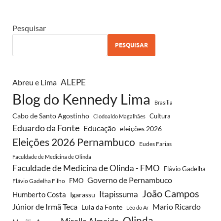
Pesquisar
PESQUISAR
ALEPE
Abreu e Lima
Blog do Kennedy Lima
Brasília
Cabo de Santo Agostinho
Cultura
Clodoaldo Magalhães
Eduardo da Fonte
Educação
eleições 2026
Eleições 2026 Pernambuco
Eudes Farias
Faculdade de Medicina de Olinda
Faculdade de Medicina de Olinda - FMO
Flávio Gadelha
Governo de Pernambuco
FMO
Flávio Gadelha Filho
João Campos
Itapissuma
Humberto Costa
Igarassu
Júnior de Irmã Teca
Mario Ricardo
Lula da Fonte
Léo do Ar
Olinda