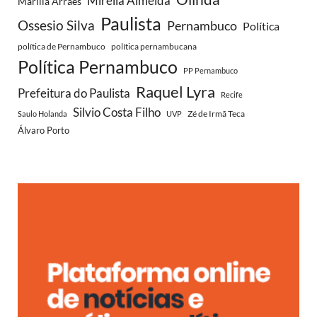
Mirella Almeida
Marília Arraes
Paulista
Ossesio Silva
Pernambuco
Política
política de Pernambuco
política pernambucana
Política Pernambuco
PP Pernambuco
Raquel Lyra
Prefeitura do Paulista
Recife
Silvio Costa Filho
Zé de Irmã Teca
Saulo Holanda
UVP
Álvaro Porto