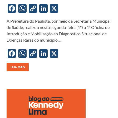
F
W
C
Li
X
ac
h
o
n
A Prefeitura do Paulista, por meio da Secretaria Municipal
e
at
p
k
de Saúde, realizou nesta segunda-feira (1º) a 1ª Oficina de
b
s
y
e
Introdução e Mobilização ao Diagnóstico Situacional de
o
A
Li
dI
Doenças Raras do município. …
o
p
n
n
F
W
C
Li
X
k
p
k
ac
h
o
n
e
at
p
k
LEIA MAIS
b
s
y
e
o
A
Li
dI
o
p
n
n
k
p
k