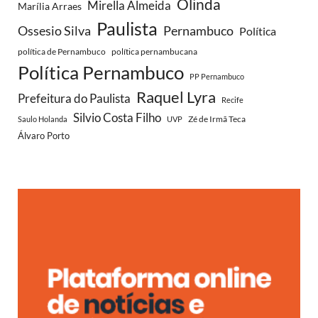
Olinda
Mirella Almeida
Marília Arraes
Paulista
Ossesio Silva
Pernambuco
Política
política de Pernambuco
política pernambucana
Política Pernambuco
PP Pernambuco
Raquel Lyra
Prefeitura do Paulista
Recife
Silvio Costa Filho
Zé de Irmã Teca
Saulo Holanda
UVP
Álvaro Porto