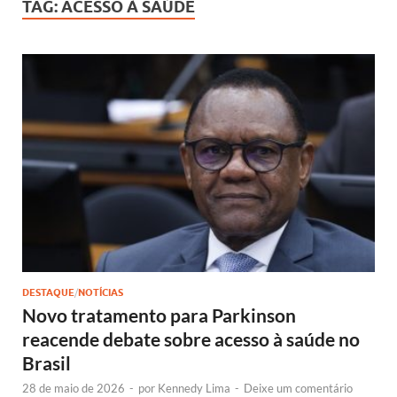
TAG:
ACESSO À SAÚDE
DESTAQUE
/
NOTÍCIAS
Novo tratamento para Parkinson
reacende debate sobre acesso à saúde no
Brasil
28 de maio de 2026
-
por
Kennedy Lima
-
Deixe um comentário