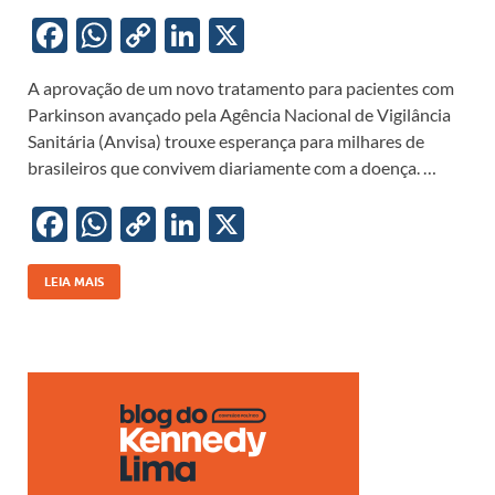
F
W
C
Li
X
ac
h
o
n
A aprovação de um novo tratamento para pacientes com
e
at
p
k
Parkinson avançado pela Agência Nacional de Vigilância
b
s
y
e
Sanitária (Anvisa) trouxe esperança para milhares de
o
A
Li
dI
brasileiros que convivem diariamente com a doença. …
o
p
n
n
F
W
C
Li
X
k
p
k
ac
h
o
n
e
at
p
k
LEIA MAIS
b
s
y
e
o
A
Li
dI
o
p
n
n
k
p
k