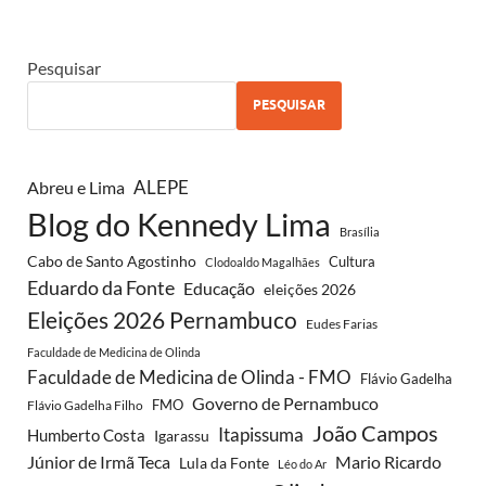
Pesquisar
PESQUISAR
ALEPE
Abreu e Lima
Blog do Kennedy Lima
Brasília
Cabo de Santo Agostinho
Cultura
Clodoaldo Magalhães
Eduardo da Fonte
Educação
eleições 2026
Eleições 2026 Pernambuco
Eudes Farias
Faculdade de Medicina de Olinda
Faculdade de Medicina de Olinda - FMO
Flávio Gadelha
Governo de Pernambuco
FMO
Flávio Gadelha Filho
João Campos
Itapissuma
Humberto Costa
Igarassu
Júnior de Irmã Teca
Mario Ricardo
Lula da Fonte
Léo do Ar