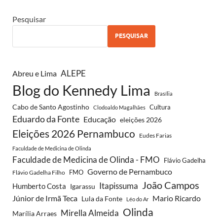
Pesquisar
PESQUISAR
ALEPE
Abreu e Lima
Blog do Kennedy Lima
Brasília
Cabo de Santo Agostinho
Cultura
Clodoaldo Magalhães
Eduardo da Fonte
Educação
eleições 2026
Eleições 2026 Pernambuco
Eudes Farias
Faculdade de Medicina de Olinda
Faculdade de Medicina de Olinda - FMO
Flávio Gadelha
Governo de Pernambuco
FMO
Flávio Gadelha Filho
João Campos
Itapissuma
Humberto Costa
Igarassu
Júnior de Irmã Teca
Mario Ricardo
Lula da Fonte
Léo do Ar
Olinda
Mirella Almeida
Marília Arraes