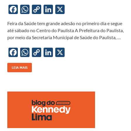
F
W
C
Li
X
ac
h
o
n
Feira da Saúde tem grande adesão no primeiro dia e segue
e
at
p
k
até sábado no Centro do Paulista A Prefeitura do Paulista,
b
s
y
e
por meio da Secretaria Municipal de Saúde do Paulista, …
o
A
Li
dI
F
W
C
Li
X
o
p
n
n
ac
h
o
n
k
p
k
e
at
p
k
LEIA MAIS
b
s
y
e
o
A
Li
dI
o
p
n
n
k
p
k