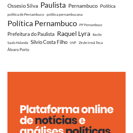
Paulista
Ossesio Silva
Pernambuco
Política
política de Pernambuco
política pernambucana
Política Pernambuco
PP Pernambuco
Raquel Lyra
Prefeitura do Paulista
Recife
Silvio Costa Filho
Zé de Irmã Teca
Saulo Holanda
UVP
Álvaro Porto