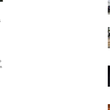
s
o
um