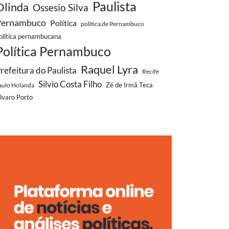
Paulista
Olinda
Ossesio Silva
Pernambuco
Política
política de Pernambuco
olítica pernambucana
Política Pernambuco
Raquel Lyra
refeitura do Paulista
Recife
Silvio Costa Filho
aulo Holanda
Zé de Irmã Teca
lvaro Porto