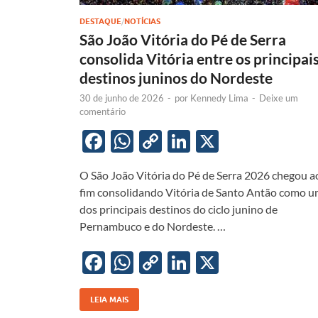
DESTAQUE
/
NOTÍCIAS
São João Vitória do Pé de Serra
consolida Vitória entre os principai
destinos juninos do Nordeste
30 de junho de 2026
-
por
Kennedy Lima
-
Deixe um
comentário
F
W
C
Li
X
ac
h
o
n
O São João Vitória do Pé de Serra 2026 chegou a
e
at
p
k
fim consolidando Vitória de Santo Antão como 
b
s
y
e
dos principais destinos do ciclo junino de
o
A
Li
dI
Pernambuco e do Nordeste. …
o
p
n
n
F
W
C
Li
X
k
p
k
ac
h
o
n
e
at
p
k
LEIA MAIS