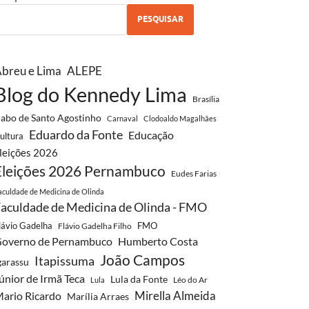
PESQUISAR
breu e Lima
ALEPE
Blog do Kennedy Lima
Brasília
abo de Santo Agostinho
Carnaval
Clodoaldo Magalhães
Eduardo da Fonte
Educação
ultura
leições 2026
Eleições 2026 Pernambuco
Eudes Farias
aculdade de Medicina de Olinda
aculdade de Medicina de Olinda - FMO
lávio Gadelha
FMO
Flávio Gadelha Filho
overno de Pernambuco
Humberto Costa
João Campos
Itapissuma
garassu
únior de Irmã Teca
Lula da Fonte
Léo do Ar
Lula
Mirella Almeida
ario Ricardo
Marília Arraes