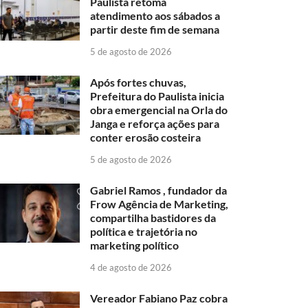
Paulista retoma
atendimento aos sábados a
partir deste fim de semana
5 de agosto de 2026
Após fortes chuvas,
Prefeitura do Paulista inicia
obra emergencial na Orla do
Janga e reforça ações para
conter erosão costeira
5 de agosto de 2026
Gabriel Ramos , fundador da
Frow Agência de Marketing,
compartilha bastidores da
política e trajetória no
marketing político
4 de agosto de 2026
Vereador Fabiano Paz cobra