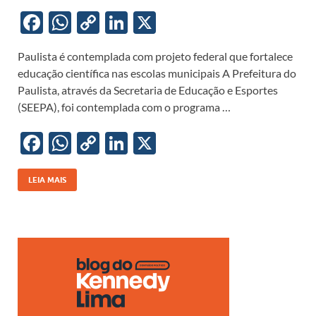
F
W
C
Li
X
ac
h
o
n
Paulista é contemplada com projeto federal que fortalece
e
at
p
k
educação científica nas escolas municipais A Prefeitura do
b
s
y
e
Paulista, através da Secretaria de Educação e Esportes
o
A
Li
dI
(SEEPA), foi contemplada com o programa …
o
p
n
n
F
W
C
Li
X
k
p
k
ac
h
o
n
e
at
p
k
LEIA MAIS
b
s
y
e
o
A
Li
dI
o
p
n
n
k
p
k