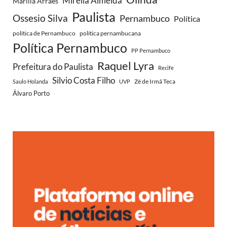
Mirella Almeida
Marília Arraes
Paulista
Ossesio Silva
Pernambuco
Política
política de Pernambuco
política pernambucana
Política Pernambuco
PP Pernambuco
Raquel Lyra
Prefeitura do Paulista
Recife
Silvio Costa Filho
Zé de Irmã Teca
Saulo Holanda
UVP
Álvaro Porto