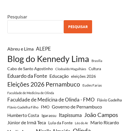
Pesquisar
PESQUISAR
ALEPE
Abreu e Lima
Blog do Kennedy Lima
Brasília
Cabo de Santo Agostinho
Cultura
Clodoaldo Magalhães
Eduardo da Fonte
Educação
eleições 2026
Eleições 2026 Pernambuco
Eudes Farias
Faculdade de Medicina de Olinda
Faculdade de Medicina de Olinda - FMO
Flávio Gadelha
Governo de Pernambuco
FMO
Flávio Gadelha Filho
João Campos
Itapissuma
Humberto Costa
Igarassu
Júnior de Irmã Teca
Mario Ricardo
Lula da Fonte
Léo do Ar
Olinda