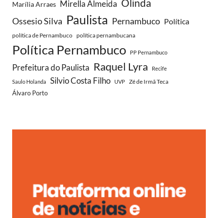
Olinda
Mirella Almeida
Marília Arraes
Paulista
Ossesio Silva
Pernambuco
Política
política de Pernambuco
política pernambucana
Política Pernambuco
PP Pernambuco
Raquel Lyra
Prefeitura do Paulista
Recife
Silvio Costa Filho
Zé de Irmã Teca
Saulo Holanda
UVP
Álvaro Porto