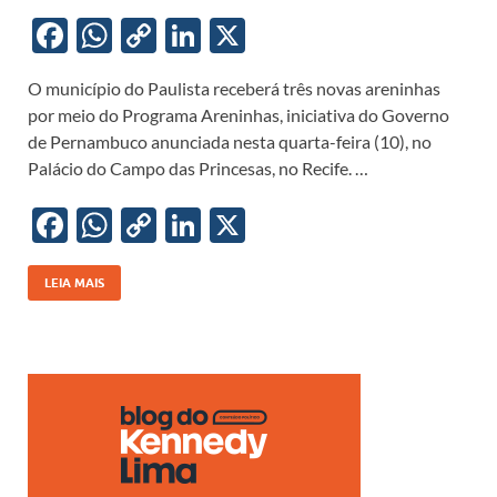
F
W
C
Li
X
ac
h
o
n
O município do Paulista receberá três novas areninhas
e
at
p
k
por meio do Programa Areninhas, iniciativa do Governo
b
s
y
e
de Pernambuco anunciada nesta quarta-feira (10), no
o
A
Li
dI
Palácio do Campo das Princesas, no Recife. …
o
p
n
n
F
W
C
Li
X
k
p
k
ac
h
o
n
e
at
p
k
LEIA MAIS
b
s
y
e
o
A
Li
dI
o
p
n
n
k
p
k