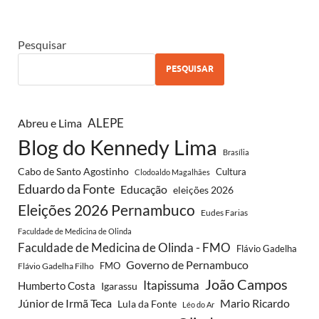
Pesquisar
PESQUISAR
ALEPE
Abreu e Lima
Blog do Kennedy Lima
Brasília
Cabo de Santo Agostinho
Cultura
Clodoaldo Magalhães
Eduardo da Fonte
Educação
eleições 2026
Eleições 2026 Pernambuco
Eudes Farias
Faculdade de Medicina de Olinda
Faculdade de Medicina de Olinda - FMO
Flávio Gadelha
Governo de Pernambuco
FMO
Flávio Gadelha Filho
João Campos
Itapissuma
Humberto Costa
Igarassu
Júnior de Irmã Teca
Mario Ricardo
Lula da Fonte
Léo do Ar