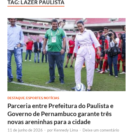
TAG:
LAZER PAULISTA
DESTAQUE
/
ESPORTES
/
NOTÍCIAS
Parceria entre Prefeitura do Paulista e
Governo de Pernambuco garante três
novas areninhas para a cidade
11 de junho de 2026
-
por
Kennedy Lima
-
Deixe um comentário