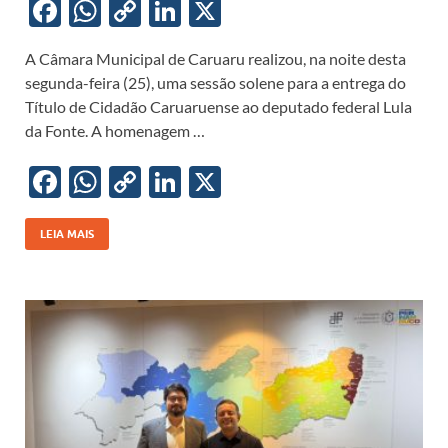
F
W
C
Li
X
ac
h
o
n
A Câmara Municipal de Caruaru realizou, na noite desta
e
at
p
k
segunda-feira (25), uma sessão solene para a entrega do
b
s
y
e
Título de Cidadão Caruaruense ao deputado federal Lula
o
A
Li
dI
da Fonte. A homenagem …
o
p
n
n
F
W
C
Li
X
k
p
k
ac
h
o
n
e
at
p
k
LEIA MAIS
b
s
y
e
o
A
Li
dI
o
p
n
n
k
p
k