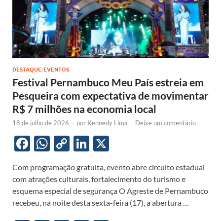
DESTAQUE
/
EVENTOS
Festival Pernambuco Meu País estreia em
Pesqueira com expectativa de movimentar
R$ 7 milhões na economia local
18 de julho de 2026
-
por
Kennedy Lima
-
Deixe um comentário
F
W
C
Li
X
ac
h
o
n
Com programação gratuita, evento abre circuito estadual
e
at
p
k
com atrações culturais, fortalecimento do turismo e
b
s
y
e
esquema especial de segurança O Agreste de Pernambuco
o
A
Li
dI
recebeu, na noite desta sexta-feira (17), a abertura …