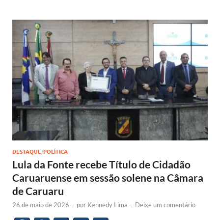
b
s
y
e
o
A
Li
dI
o
p
n
n
k
p
k
DESTAQUE
/
POLÍTICA
Lula da Fonte recebe Título de Cidadão
Caruaruense em sessão solene na Câmara
de Caruaru
26 de maio de 2026
-
por
Kennedy Lima
-
Deixe um comentário