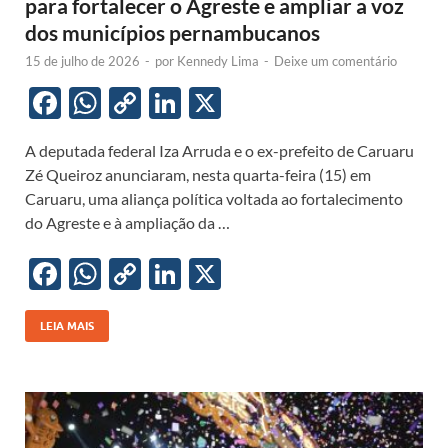
para fortalecer o Agreste e ampliar a voz
dos municípios pernambucanos
15 de julho de 2026
-
por
Kennedy Lima
-
Deixe um comentário
F
W
C
Li
X
ac
h
o
n
A deputada federal Iza Arruda e o ex-prefeito de Caruaru
e
at
p
k
Zé Queiroz anunciaram, nesta quarta-feira (15) em
b
s
y
e
Caruaru, uma aliança política voltada ao fortalecimento
o
A
Li
dI
do Agreste e à ampliação da …
o
p
n
n
F
W
C
Li
X
k
p
k
ac
h
o
n
e
at
p
k
LEIA MAIS
b
s
y
e
o
A
Li
dI
o
p
n
n