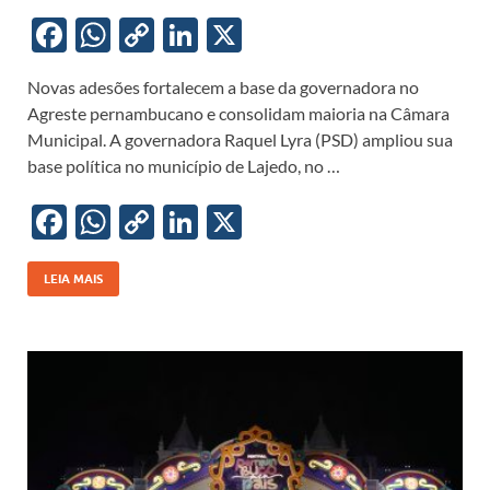
F
W
C
Li
X
ac
h
o
n
Novas adesões fortalecem a base da governadora no
e
at
p
k
Agreste pernambucano e consolidam maioria na Câmara
b
s
y
e
Municipal. A governadora Raquel Lyra (PSD) ampliou sua
o
A
Li
dI
base política no município de Lajedo, no …
o
p
n
n
F
W
C
Li
X
k
p
k
ac
h
o
n
e
at
p
k
LEIA MAIS
b
s
y
e
o
A
Li
dI
o
p
n
n
k
p
k