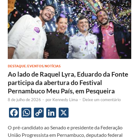
k
p
k
DESTAQUE
/
EVENTOS
/
NOTÍCIAS
Ao lado de Raquel Lyra, Eduardo da Fonte
participa da abertura do Festival
Pernambuco Meu País, em Pesqueira
8 de julho de 2026
-
por
Kennedy Lima
-
Deixe um comentário
F
W
C
Li
X
ac
h
o
n
O pré-candidato ao Senado e presidente da Federação
e
at
p
k
União Progressista em Pernambuco, deputado federal