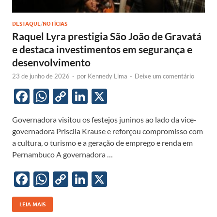
DESTAQUE
/
NOTÍCIAS
Raquel Lyra prestigia São João de Gravatá
e destaca investimentos em segurança e
desenvolvimento
23 de junho de 2026
-
por
Kennedy Lima
-
Deixe um comentário
F
W
C
Li
X
ac
h
o
n
Governadora visitou os festejos juninos ao lado da vice-
e
at
p
k
governadora Priscila Krause e reforçou compromisso com
b
s
y
e
a cultura, o turismo e a geração de emprego e renda em
o
A
Li
dI
Pernambuco A governadora …
o
p
n
n
F
W
C
Li
X
k
p
k
ac
h
o
n
e
at
p
k
LEIA MAIS