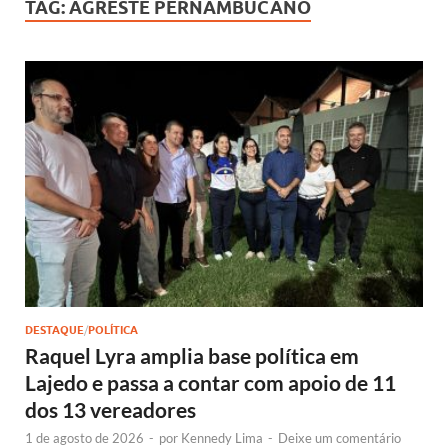
TAG:
AGRESTE PERNAMBUCANO
DESTAQUE
/
POLÍTICA
Raquel Lyra amplia base política em
Lajedo e passa a contar com apoio de 11
dos 13 vereadores
1 de agosto de 2026
-
por
Kennedy Lima
-
Deixe um comentário