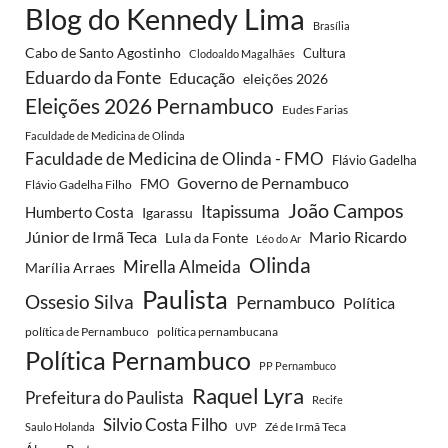
Blog do Kennedy Lima
Brasília
Cabo de Santo Agostinho
Cultura
Clodoaldo Magalhães
Eduardo da Fonte
Educação
eleições 2026
Eleições 2026 Pernambuco
Eudes Farias
Faculdade de Medicina de Olinda
Faculdade de Medicina de Olinda - FMO
Flávio Gadelha
Governo de Pernambuco
FMO
Flávio Gadelha Filho
João Campos
Itapissuma
Humberto Costa
Igarassu
Júnior de Irmã Teca
Mario Ricardo
Lula da Fonte
Léo do Ar
Olinda
Mirella Almeida
Marília Arraes
Paulista
Ossesio Silva
Pernambuco
Política
política de Pernambuco
política pernambucana
Política Pernambuco
PP Pernambuco
Raquel Lyra
Prefeitura do Paulista
Recife
Silvio Costa Filho
Zé de Irmã Teca
Saulo Holanda
UVP