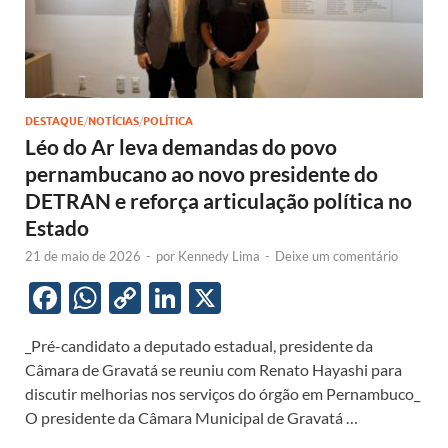
DESTAQUE
/
NOTÍCIAS
/
POLÍTICA
Léo do Ar leva demandas do povo
pernambucano ao novo presidente do
DETRAN e reforça articulação política no
Estado
21 de maio de 2026
-
por
Kennedy Lima
-
Deixe um comentário
F
W
C
Li
X
ac
h
o
n
_Pré-candidato a deputado estadual, presidente da
e
at
p
k
Câmara de Gravatá se reuniu com Renato Hayashi para
b
s
y
e
discutir melhorias nos serviços do órgão em Pernambuco_
o
A
Li
dI
O presidente da Câmara Municipal de Gravatá …