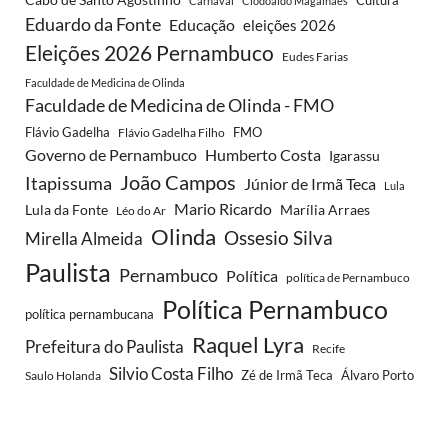
Carnaval
Clodoaldo Magalhães
Eduardo da Fonte
Educação
eleições 2026
Eleições 2026 Pernambuco
Eudes Farias
Faculdade de Medicina de Olinda
Faculdade de Medicina de Olinda - FMO
Flávio Gadelha
FMO
Flávio Gadelha Filho
Governo de Pernambuco
Humberto Costa
Igarassu
João Campos
Itapissuma
Júnior de Irmã Teca
Lula
Mario Ricardo
Lula da Fonte
Marília Arraes
Léo do Ar
Olinda
Ossesio Silva
Mirella Almeida
Paulista
Pernambuco
Política
política de Pernambuco
Política Pernambuco
política pernambucana
Raquel Lyra
Prefeitura do Paulista
Recife
Silvio Costa Filho
Álvaro Porto
Saulo Holanda
Zé de Irmã Teca