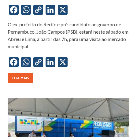
F
W
C
Li
X
ac
h
o
n
O ex-prefeito do Recife e pré-candidato ao governo de
e
at
p
k
Pernambuco, João Campos (PSB), estará neste sábado em
b
s
y
e
Abreu e Lima, a partir das 7h, para uma visita ao mercado
o
A
Li
dI
municipal …
o
p
n
n
F
W
C
Li
X
k
p
k
ac
h
o
n
e
at
p
k
LEIA MAIS
b
s
y
e
o
A
Li
dI
o
p
n
n
k
p
k