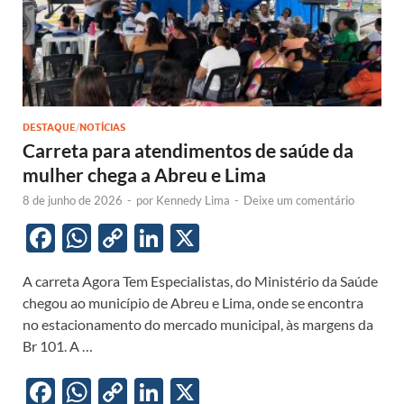
DESTAQUE
/
NOTÍCIAS
Carreta para atendimentos de saúde da
mulher chega a Abreu e Lima
8 de junho de 2026
-
por
Kennedy Lima
-
Deixe um comentário
F
W
C
Li
X
ac
h
o
n
A carreta Agora Tem Especialistas, do Ministério da Saúde
e
at
p
k
chegou ao município de Abreu e Lima, onde se encontra
b
s
y
e
no estacionamento do mercado municipal, às margens da
o
A
Li
dI
Br 101. A …
o
p
n
n
F
W
C
Li
X