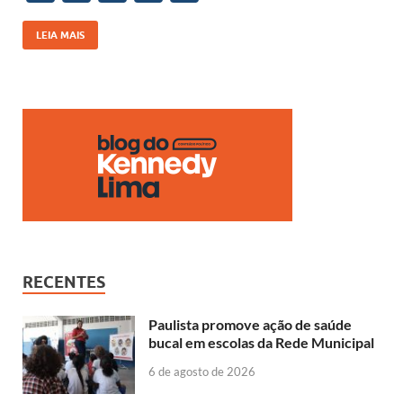
k
p
k
ac
h
o
n
e
at
p
k
LEIA MAIS
b
s
y
e
o
A
Li
dI
o
p
n
n
k
p
k
RECENTES
Paulista promove ação de saúde
bucal em escolas da Rede Municipal
6 de agosto de 2026