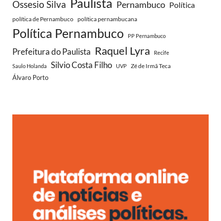
Paulista
Ossesio Silva
Pernambuco
Política
política de Pernambuco
política pernambucana
Política Pernambuco
PP Pernambuco
Raquel Lyra
Prefeitura do Paulista
Recife
Silvio Costa Filho
Zé de Irmã Teca
Saulo Holanda
UVP
Álvaro Porto