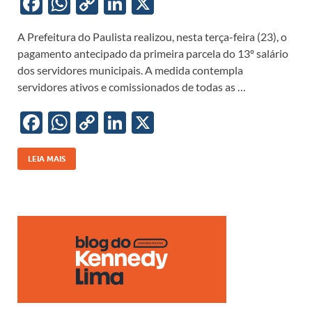
F
W
C
Li
X
ac
h
o
n
A Prefeitura do Paulista realizou, nesta terça-feira (23), o
e
at
p
k
pagamento antecipado da primeira parcela do 13º salário
b
s
y
e
dos servidores municipais. A medida contempla
o
A
Li
dI
servidores ativos e comissionados de todas as …
o
p
n
n
F
W
C
Li
X
k
p
k
ac
h
o
n
e
at
p
k
LEIA MAIS
b
s
y
e
o
A
Li
dI
o
p
n
n
k
p
k