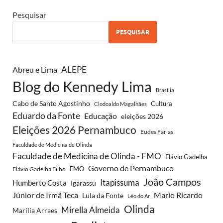
Pesquisar
PESQUISAR
ALEPE
Abreu e Lima
Blog do Kennedy Lima
Brasília
Cabo de Santo Agostinho
Cultura
Clodoaldo Magalhães
Eduardo da Fonte
Educação
eleições 2026
Eleições 2026 Pernambuco
Eudes Farias
Faculdade de Medicina de Olinda
Faculdade de Medicina de Olinda - FMO
Flávio Gadelha
Governo de Pernambuco
FMO
Flávio Gadelha Filho
João Campos
Itapissuma
Humberto Costa
Igarassu
Júnior de Irmã Teca
Mario Ricardo
Lula da Fonte
Léo do Ar
Olinda
Mirella Almeida
Marília Arraes