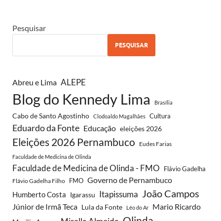
Pesquisar
PESQUISAR
ALEPE
Abreu e Lima
Blog do Kennedy Lima
Brasília
Cabo de Santo Agostinho
Cultura
Clodoaldo Magalhães
Eduardo da Fonte
Educação
eleições 2026
Eleições 2026 Pernambuco
Eudes Farias
Faculdade de Medicina de Olinda
Faculdade de Medicina de Olinda - FMO
Flávio Gadelha
Governo de Pernambuco
FMO
Flávio Gadelha Filho
João Campos
Itapissuma
Humberto Costa
Igarassu
Júnior de Irmã Teca
Mario Ricardo
Lula da Fonte
Léo do Ar
Olinda