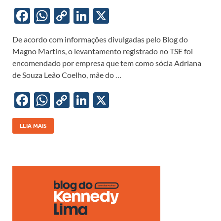
F
W
C
Li
X
ac
h
o
n
De acordo com informações divulgadas pelo Blog do
e
at
p
k
Magno Martins, o levantamento registrado no TSE foi
b
s
y
e
encomendado por empresa que tem como sócia Adriana
o
A
Li
dI
de Souza Leão Coelho, mãe do …
o
p
n
n
F
W
C
Li
X
k
p
k
ac
h
o
n
e
at
p
k
LEIA MAIS
b
s
y
e
o
A
Li
dI
o
p
n
n
k
p
k