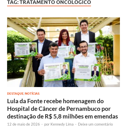
TAG:
TRATAMENTO ONCOLÓGICO
DESTAQUE
/
NOTÍCIAS
Lula da Fonte recebe homenagem do
Hospital de Câncer de Pernambuco por
destinação de R$ 5,8 milhões em emendas
12 de maio de 2026
-
por
Kennedy Lima
-
Deixe um comentário