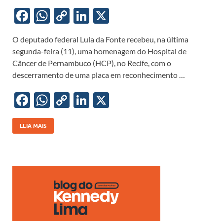
F
W
C
Li
X
ac
h
o
n
O deputado federal Lula da Fonte recebeu, na última
e
at
p
k
segunda-feira (11), uma homenagem do Hospital de
b
s
y
e
Câncer de Pernambuco (HCP), no Recife, com o
o
A
Li
dI
descerramento de uma placa em reconhecimento …
o
p
n
n
F
W
C
Li
X
k
p
k
ac
h
o
n
e
at
p
k
LEIA MAIS
b
s
y
e
o
A
Li
dI
o
p
n
n
k
p
k