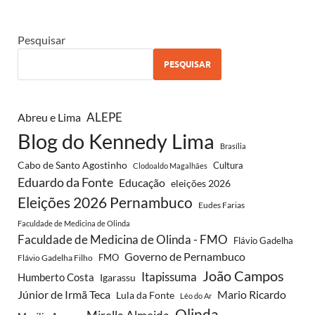
Pesquisar
PESQUISAR
ALEPE
Abreu e Lima
Blog do Kennedy Lima
Brasília
Cabo de Santo Agostinho
Cultura
Clodoaldo Magalhães
Eduardo da Fonte
Educação
eleições 2026
Eleições 2026 Pernambuco
Eudes Farias
Faculdade de Medicina de Olinda
Faculdade de Medicina de Olinda - FMO
Flávio Gadelha
Governo de Pernambuco
FMO
Flávio Gadelha Filho
João Campos
Itapissuma
Humberto Costa
Igarassu
Júnior de Irmã Teca
Mario Ricardo
Lula da Fonte
Léo do Ar
Olinda