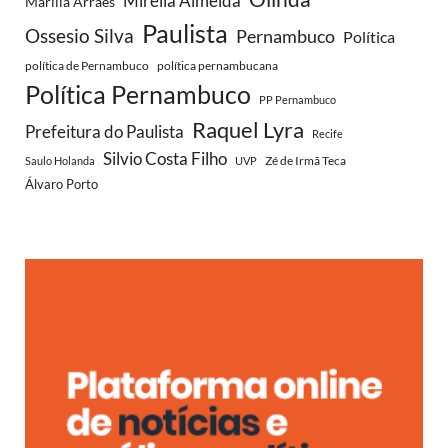
Mirella Almeida
Marília Arraes
Paulista
Ossesio Silva
Pernambuco
Política
política de Pernambuco
política pernambucana
Política Pernambuco
PP Pernambuco
Raquel Lyra
Prefeitura do Paulista
Recife
Silvio Costa Filho
Zé de Irmã Teca
Saulo Holanda
UVP
Álvaro Porto