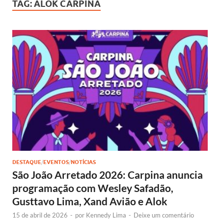
TAG:
ALOK CARPINA
DESTAQUE
/
EVENTOS
/
NOTÍCIAS
São João Arretado 2026: Carpina anuncia
programação com Wesley Safadão,
Gusttavo Lima, Xand Avião e Alok
15 de abril de 2026
-
por
Kennedy Lima
-
Deixe um comentário