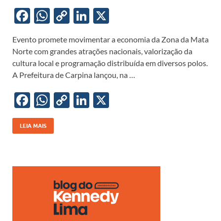
F
W
C
Li
X
ac
h
o
n
Evento promete movimentar a economia da Zona da Mata
e
at
p
k
Norte com grandes atrações nacionais, valorização da
b
s
y
e
cultura local e programação distribuída em diversos polos.
o
A
Li
dI
A Prefeitura de Carpina lançou, na …
o
p
n
n
F
W
C
Li
X
k
p
k
ac
h
o
n
e
at
p
k
LEIA MAIS
b
s
y
e
o
A
Li
dI
o
p
n
n
k
p
k