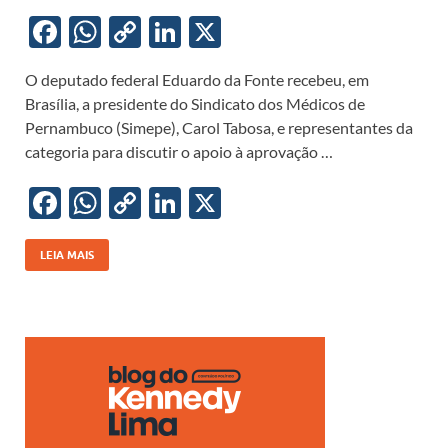
F
W
C
Li
X
ac
h
o
n
O deputado federal Eduardo da Fonte recebeu, em
e
at
p
k
Brasília, a presidente do Sindicato dos Médicos de
b
s
y
e
Pernambuco (Simepe), Carol Tabosa, e representantes da
o
A
Li
dI
categoria para discutir o apoio à aprovação …
o
p
n
n
F
W
C
Li
X
k
p
k
ac
h
o
n
e
at
p
k
LEIA MAIS
b
s
y
e
o
A
Li
dI
o
p
n
n
k
p
k