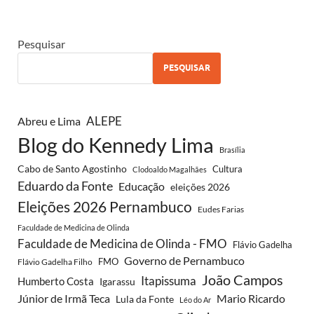
Pesquisar
PESQUISAR
ALEPE
Abreu e Lima
Blog do Kennedy Lima
Brasília
Cabo de Santo Agostinho
Cultura
Clodoaldo Magalhães
Eduardo da Fonte
Educação
eleições 2026
Eleições 2026 Pernambuco
Eudes Farias
Faculdade de Medicina de Olinda
Faculdade de Medicina de Olinda - FMO
Flávio Gadelha
Governo de Pernambuco
FMO
Flávio Gadelha Filho
João Campos
Itapissuma
Humberto Costa
Igarassu
Júnior de Irmã Teca
Mario Ricardo
Lula da Fonte
Léo do Ar