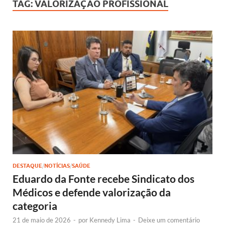
TAG:
VALORIZAÇÃO PROFISSIONAL
DESTAQUE
/
NOTÍCIAS
/
SAÚDE
Eduardo da Fonte recebe Sindicato dos
Médicos e defende valorização da
categoria
21 de maio de 2026
-
por
Kennedy Lima
-
Deixe um comentário