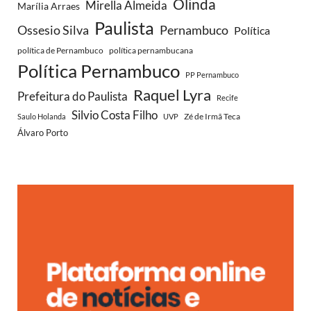
Olinda
Mirella Almeida
Marília Arraes
Paulista
Ossesio Silva
Pernambuco
Política
política de Pernambuco
política pernambucana
Política Pernambuco
PP Pernambuco
Raquel Lyra
Prefeitura do Paulista
Recife
Silvio Costa Filho
Zé de Irmã Teca
Saulo Holanda
UVP
Álvaro Porto