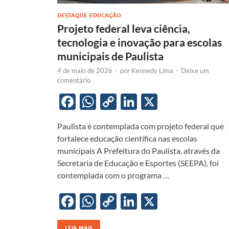
DESTAQUE
/
EDUCAÇÃO
Projeto federal leva ciência,
tecnologia e inovação para escolas
municipais de Paulista
4 de maio de 2026
-
por
Kennedy Lima
-
Deixe um
comentário
F
W
C
Li
X
ac
h
o
n
Paulista é contemplada com projeto federal que
e
at
p
k
fortalece educação científica nas escolas
b
s
y
e
municipais A Prefeitura do Paulista, através da
o
A
Li
dI
Secretaria de Educação e Esportes (SEEPA), foi
contemplada com o programa …
o
p
n
n
k
p
k
F
W
C
Li
X
ac
h
o
n
LEIA MAIS