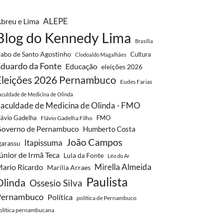
ALEPE
breu e Lima
Blog do Kennedy Lima
Brasília
abo de Santo Agostinho
Cultura
Clodoaldo Magalhães
duardo da Fonte
Educação
eleições 2026
Eleições 2026 Pernambuco
Eudes Farias
aculdade de Medicina de Olinda
aculdade de Medicina de Olinda - FMO
lávio Gadelha
FMO
Flávio Gadelha Filho
overno de Pernambuco
Humberto Costa
João Campos
Itapissuma
garassu
únior de Irmã Teca
Lula da Fonte
Léo do Ar
Mirella Almeida
ario Ricardo
Marília Arraes
Paulista
Olinda
Ossesio Silva
Pernambuco
Política
política de Pernambuco
olítica pernambucana