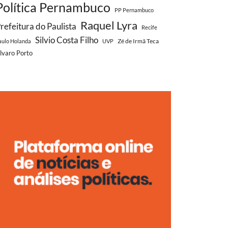
Política Pernambuco
PP Pernambuco
Raquel Lyra
refeitura do Paulista
Recife
Silvio Costa Filho
Zé de Irmã Teca
aulo Holanda
UVP
lvaro Porto