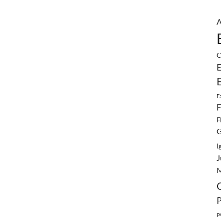
A
C
E
F
F
F
G
I
J
M
p