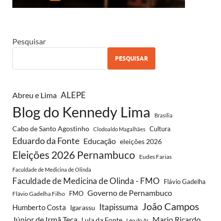
Pesquisar
PESQUISAR
Abreu e Lima
ALEPE
Blog do Kennedy Lima
Brasília
Cabo de Santo Agostinho
Cultura
Clodoaldo Magalhães
Eduardo da Fonte
Educação
eleições 2026
Eleições 2026 Pernambuco
Eudes Farias
Faculdade de Medicina de Olinda
Faculdade de Medicina de Olinda - FMO
Flávio Gadelha
Governo de Pernambuco
FMO
Flávio Gadelha Filho
João Campos
Itapissuma
Humberto Costa
Igarassu
Júnior de Irmã Teca
Mario Ricardo
Lula da Fonte
Léo do Ar