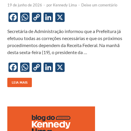
19 de junho de 2026
-
por
Kennedy Lima
-
Deixe um comentário
F
W
C
Li
X
ac
h
o
n
Secretária de Administração informou que a Prefeitura já
e
at
p
k
efetuou todas as correções necessárias e que os próximos
b
s
y
e
procedimentos dependem da Receita Federal. Na manhã
o
A
Li
dI
desta sexta-feira (19), o presidente da …
o
p
n
n
F
W
C
Li
X
k
p
k
ac
h
o
n
e
at
p
k
LEIA MAIS
b
s
y
e
o
A
Li
dI
o
p
n
n
k
p
k