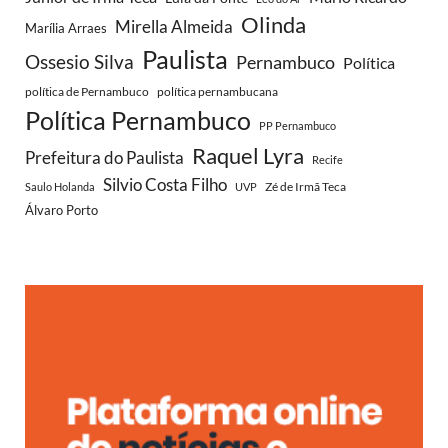
Olinda
Mirella Almeida
Marília Arraes
Paulista
Ossesio Silva
Pernambuco
Política
política de Pernambuco
política pernambucana
Política Pernambuco
PP Pernambuco
Raquel Lyra
Prefeitura do Paulista
Recife
Silvio Costa Filho
Zé de Irmã Teca
Saulo Holanda
UVP
Álvaro Porto