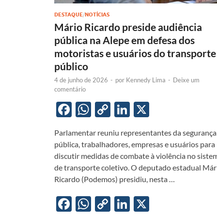
DESTAQUE
/
NOTÍCIAS
Mário Ricardo preside audiência
pública na Alepe em defesa dos
motoristas e usuários do transporte
público
4 de junho de 2026
-
por
Kennedy Lima
-
Deixe um
comentário
F
W
C
Li
X
ac
h
o
n
Parlamentar reuniu representantes da segurança
e
at
p
k
pública, trabalhadores, empresas e usuários para
b
s
y
e
discutir medidas de combate à violência no siste
o
A
Li
dI
de transporte coletivo. O deputado estadual Már
Ricardo (Podemos) presidiu, nesta …
o
p
n
n
k
p
k
F
W
C
Li
X