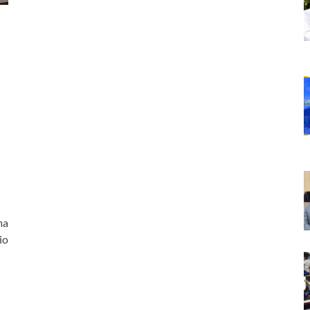
ma
io