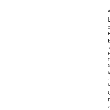
A
C
E
F
F
F
G
I
J
M
p