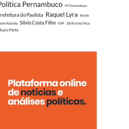
Política Pernambuco
PP Pernambuco
Raquel Lyra
refeitura do Paulista
Recife
Silvio Costa Filho
Zé de Irmã Teca
aulo Holanda
UVP
lvaro Porto