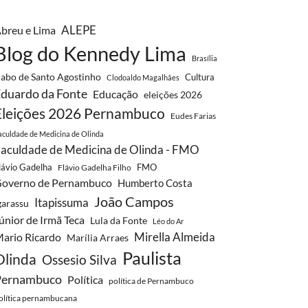
ALEPE
breu e Lima
Blog do Kennedy Lima
Brasília
abo de Santo Agostinho
Cultura
Clodoaldo Magalhães
duardo da Fonte
Educação
eleições 2026
Eleições 2026 Pernambuco
Eudes Farias
aculdade de Medicina de Olinda
aculdade de Medicina de Olinda - FMO
lávio Gadelha
FMO
Flávio Gadelha Filho
overno de Pernambuco
Humberto Costa
João Campos
Itapissuma
garassu
únior de Irmã Teca
Lula da Fonte
Léo do Ar
Mirella Almeida
ario Ricardo
Marília Arraes
Paulista
Olinda
Ossesio Silva
Pernambuco
Política
política de Pernambuco
olítica pernambucana