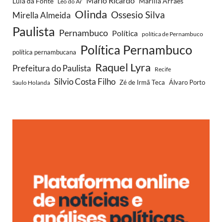
Mario Ricardo
Lula da Fonte
Marília Arraes
Léo do Ar
Olinda
Ossesio Silva
Mirella Almeida
Paulista
Pernambuco
Política
política de Pernambuco
Política Pernambuco
política pernambucana
Raquel Lyra
Prefeitura do Paulista
Recife
Silvio Costa Filho
Saulo Holanda
Zé de Irmã Teca
Álvaro Porto