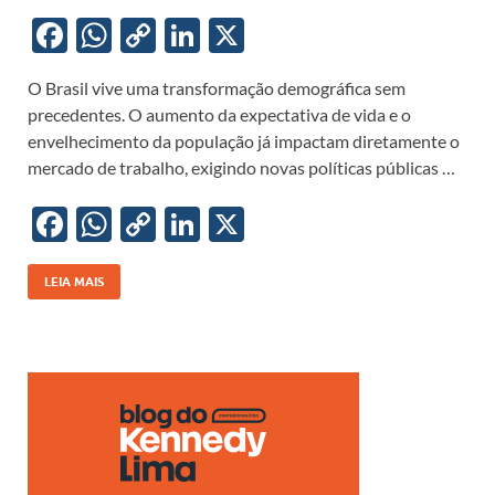
F
W
C
Li
X
ac
h
o
n
O Brasil vive uma transformação demográfica sem
e
at
p
k
precedentes. O aumento da expectativa de vida e o
b
s
y
e
envelhecimento da população já impactam diretamente o
o
A
Li
dI
mercado de trabalho, exigindo novas políticas públicas …
o
p
n
n
F
W
C
Li
X
k
p
k
ac
h
o
n
e
at
p
k
LEIA MAIS
b
s
y
e
o
A
Li
dI
o
p
n
n
k
p
k