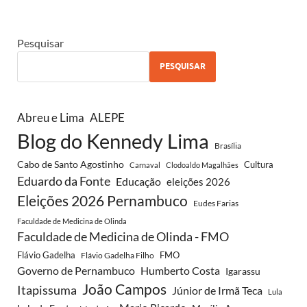
Pesquisar
PESQUISAR
Abreu e Lima
ALEPE
Blog do Kennedy Lima
Brasília
Cabo de Santo Agostinho
Cultura
Carnaval
Clodoaldo Magalhães
Eduardo da Fonte
Educação
eleições 2026
Eleições 2026 Pernambuco
Eudes Farias
Faculdade de Medicina de Olinda
Faculdade de Medicina de Olinda - FMO
Flávio Gadelha
FMO
Flávio Gadelha Filho
Governo de Pernambuco
Humberto Costa
Igarassu
João Campos
Itapissuma
Júnior de Irmã Teca
Lula