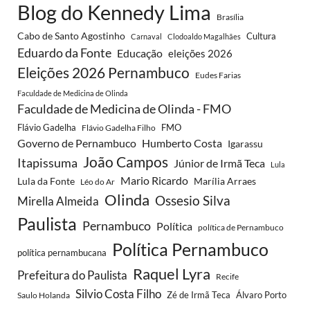
Blog do Kennedy Lima
Brasília
Cabo de Santo Agostinho
Cultura
Carnaval
Clodoaldo Magalhães
Eduardo da Fonte
Educação
eleições 2026
Eleições 2026 Pernambuco
Eudes Farias
Faculdade de Medicina de Olinda
Faculdade de Medicina de Olinda - FMO
Flávio Gadelha
FMO
Flávio Gadelha Filho
Governo de Pernambuco
Humberto Costa
Igarassu
João Campos
Itapissuma
Júnior de Irmã Teca
Lula
Mario Ricardo
Lula da Fonte
Marília Arraes
Léo do Ar
Olinda
Ossesio Silva
Mirella Almeida
Paulista
Pernambuco
Política
política de Pernambuco
Política Pernambuco
política pernambucana
Raquel Lyra
Prefeitura do Paulista
Recife
Silvio Costa Filho
Saulo Holanda
Zé de Irmã Teca
Álvaro Porto