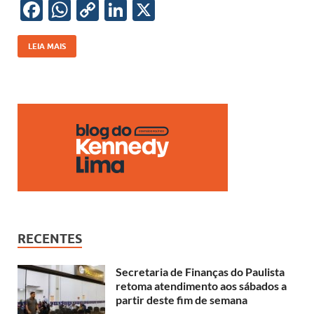
o
p
n
n
F
W
C
Li
X
k
p
k
ac
h
o
n
e
at
p
k
LEIA MAIS
b
s
y
e
o
A
Li
dI
o
p
n
n
k
p
k
RECENTES
Secretaria de Finanças do Paulista
retoma atendimento aos sábados a
partir deste fim de semana