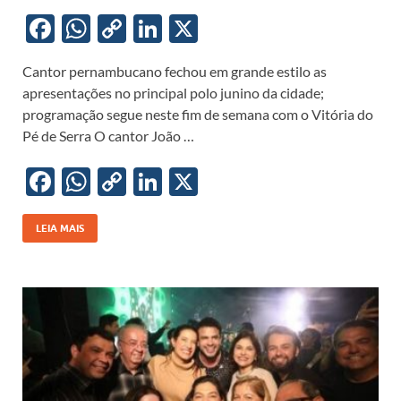
F
W
C
Li
X
ac
h
o
n
Cantor pernambucano fechou em grande estilo as
e
at
p
k
apresentações no principal polo junino da cidade;
b
s
y
e
programação segue neste fim de semana com o Vitória do
o
A
Li
dI
Pé de Serra O cantor João …
o
p
n
n
F
W
C
Li
X
k
p
k
ac
h
o
n
e
at
p
k
LEIA MAIS
b
s
y
e
o
A
Li
dI
o
p
n
n
k
p
k