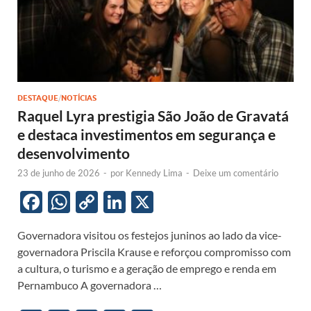
DESTAQUE
/
NOTÍCIAS
Raquel Lyra prestigia São João de Gravatá
e destaca investimentos em segurança e
desenvolvimento
23 de junho de 2026
-
por
Kennedy Lima
-
Deixe um comentário
F
W
C
Li
X
ac
h
o
n
Governadora visitou os festejos juninos ao lado da vice-
e
at
p
k
governadora Priscila Krause e reforçou compromisso com
b
s
y
e
a cultura, o turismo e a geração de emprego e renda em
o
A
Li
dI
Pernambuco A governadora …