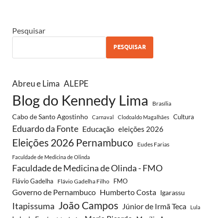
Pesquisar
PESQUISAR
Abreu e Lima
ALEPE
Blog do Kennedy Lima
Brasília
Cabo de Santo Agostinho
Cultura
Carnaval
Clodoaldo Magalhães
Eduardo da Fonte
Educação
eleições 2026
Eleições 2026 Pernambuco
Eudes Farias
Faculdade de Medicina de Olinda
Faculdade de Medicina de Olinda - FMO
Flávio Gadelha
FMO
Flávio Gadelha Filho
Governo de Pernambuco
Humberto Costa
Igarassu
João Campos
Itapissuma
Júnior de Irmã Teca
Lula