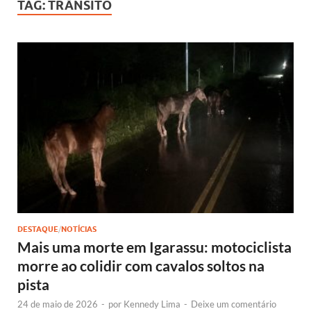
TAG:
TRÂNSITO
DESTAQUE
/
NOTÍCIAS
Mais uma morte em Igarassu: motociclista
morre ao colidir com cavalos soltos na
pista
24 de maio de 2026
-
por
Kennedy Lima
-
Deixe um comentário