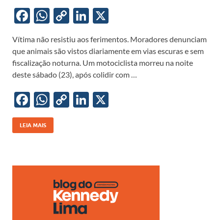
F
W
C
Li
X
ac
h
o
n
Vítima não resistiu aos ferimentos. Moradores denunciam
e
at
p
k
que animais são vistos diariamente em vias escuras e sem
b
s
y
e
fiscalização noturna. Um motociclista morreu na noite
o
A
Li
dI
deste sábado (23), após colidir com …
o
p
n
n
F
W
C
Li
X
k
p
k
ac
h
o
n
e
at
p
k
LEIA MAIS
b
s
y
e
o
A
Li
dI
o
p
n
n
k
p
k