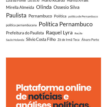
Mario Ricardo
Lula da Fonte
Marília Arraes
Léo do Ar
Olinda
Ossesio Silva
Mirella Almeida
Paulista
Pernambuco
Política
política de Pernambuco
Política Pernambuco
política pernambucana
Raquel Lyra
Prefeitura do Paulista
Recife
Silvio Costa Filho
Saulo Holanda
Zé de Irmã Teca
Álvaro Porto