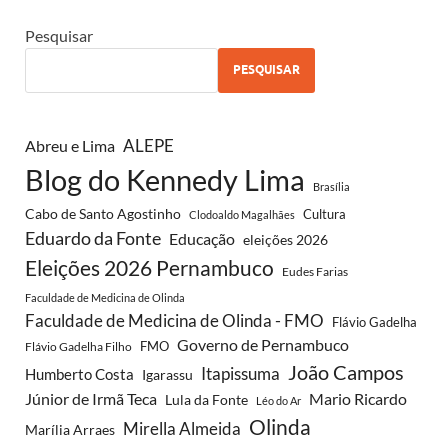
Pesquisar
PESQUISAR
ALEPE
Abreu e Lima
Blog do Kennedy Lima
Brasília
Cabo de Santo Agostinho
Cultura
Clodoaldo Magalhães
Eduardo da Fonte
Educação
eleições 2026
Eleições 2026 Pernambuco
Eudes Farias
Faculdade de Medicina de Olinda
Faculdade de Medicina de Olinda - FMO
Flávio Gadelha
Governo de Pernambuco
FMO
Flávio Gadelha Filho
João Campos
Itapissuma
Humberto Costa
Igarassu
Júnior de Irmã Teca
Mario Ricardo
Lula da Fonte
Léo do Ar
Olinda
Mirella Almeida
Marília Arraes