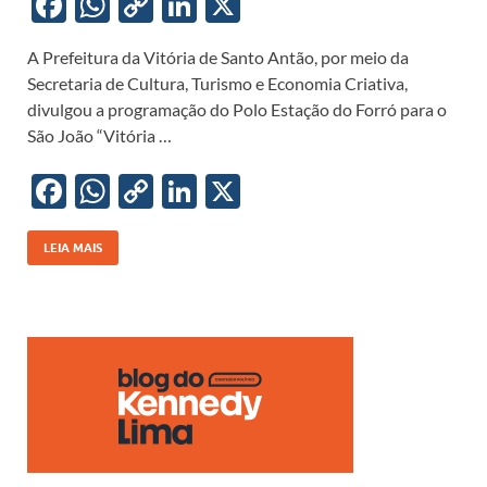
F
W
C
Li
X
ac
h
o
n
A Prefeitura da Vitória de Santo Antão, por meio da
e
at
p
k
Secretaria de Cultura, Turismo e Economia Criativa,
b
s
y
e
divulgou a programação do Polo Estação do Forró para o
o
A
Li
dI
São João “Vitória …
o
p
n
n
F
W
C
Li
X
k
p
k
ac
h
o
n
e
at
p
k
LEIA MAIS
b
s
y
e
o
A
Li
dI
o
p
n
n
k
p
k