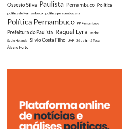
Paulista
Ossesio Silva
Pernambuco
Política
política de Pernambuco
política pernambucana
Política Pernambuco
PP Pernambuco
Raquel Lyra
Prefeitura do Paulista
Recife
Silvio Costa Filho
Zé de Irmã Teca
Saulo Holanda
UVP
Álvaro Porto