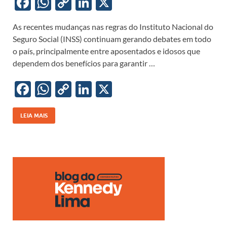
F
W
C
Li
X
ac
h
o
n
As recentes mudanças nas regras do Instituto Nacional do
e
at
p
k
Seguro Social (INSS) continuam gerando debates em todo
b
s
y
e
o país, principalmente entre aposentados e idosos que
o
A
Li
dI
dependem dos benefícios para garantir …
o
p
n
n
F
W
C
Li
X
k
p
k
ac
h
o
n
e
at
p
k
LEIA MAIS
b
s
y
e
o
A
Li
dI
o
p
n
n
k
p
k