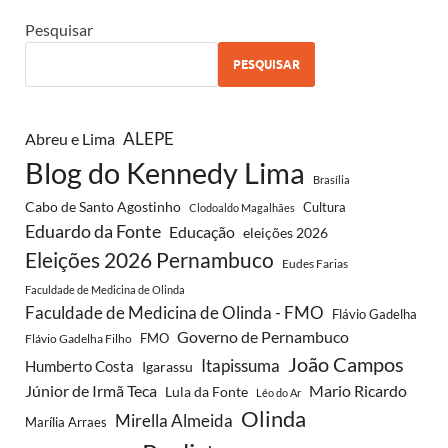
Pesquisar
PESQUISAR
Abreu e Lima
ALEPE
Blog do Kennedy Lima
Brasília
Cabo de Santo Agostinho
Cultura
Clodoaldo Magalhães
Eduardo da Fonte
Educação
eleições 2026
Eleições 2026 Pernambuco
Eudes Farias
Faculdade de Medicina de Olinda
Faculdade de Medicina de Olinda - FMO
Flávio Gadelha
Governo de Pernambuco
FMO
Flávio Gadelha Filho
João Campos
Itapissuma
Humberto Costa
Igarassu
Júnior de Irmã Teca
Mario Ricardo
Lula da Fonte
Léo do Ar
Olinda
Mirella Almeida
Marília Arraes