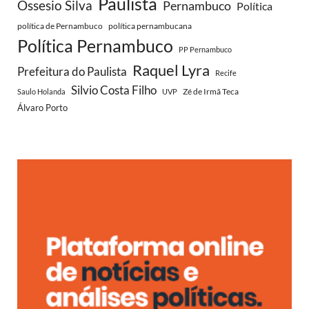
Paulista
Ossesio Silva
Pernambuco
Política
política de Pernambuco
política pernambucana
Política Pernambuco
PP Pernambuco
Raquel Lyra
Prefeitura do Paulista
Recife
Silvio Costa Filho
Zé de Irmã Teca
Saulo Holanda
UVP
Álvaro Porto