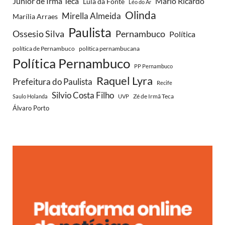
Júnior de Irmã Teca
Mario Ricardo
Lula da Fonte
Léo do Ar
Olinda
Mirella Almeida
Marília Arraes
Paulista
Ossesio Silva
Pernambuco
Política
política de Pernambuco
política pernambucana
Política Pernambuco
PP Pernambuco
Raquel Lyra
Prefeitura do Paulista
Recife
Silvio Costa Filho
Zé de Irmã Teca
Saulo Holanda
UVP
Álvaro Porto