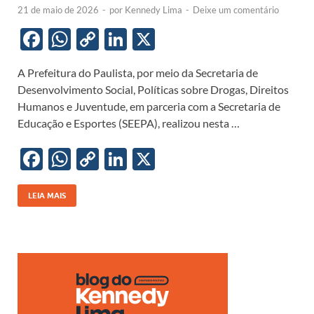
21 de maio de 2026
-
por
Kennedy Lima
-
Deixe um comentário
F
W
C
Li
X
ac
h
o
n
A Prefeitura do Paulista, por meio da Secretaria de
e
at
p
k
Desenvolvimento Social, Políticas sobre Drogas, Direitos
b
s
y
e
Humanos e Juventude, em parceria com a Secretaria de
o
A
Li
dI
Educação e Esportes (SEEPA), realizou nesta …
o
p
n
n
F
W
C
Li
X
k
p
k
ac
h
o
n
e
at
p
k
LEIA MAIS
b
s
y
e
o
A
Li
dI
o
p
n
n
k
p
k