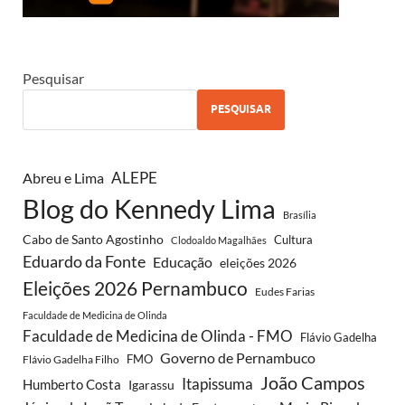
Pesquisar
PESQUISAR
ALEPE
Abreu e Lima
Blog do Kennedy Lima
Brasília
Cabo de Santo Agostinho
Cultura
Clodoaldo Magalhães
Eduardo da Fonte
Educação
eleições 2026
Eleições 2026 Pernambuco
Eudes Farias
Faculdade de Medicina de Olinda
Faculdade de Medicina de Olinda - FMO
Flávio Gadelha
Governo de Pernambuco
FMO
Flávio Gadelha Filho
João Campos
Itapissuma
Humberto Costa
Igarassu