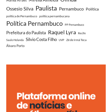
Marília Arraes
Paulista
Ossesio Silva
Pernambuco
Política
política de Pernambuco
política pernambucana
Política Pernambuco
PP Pernambuco
Raquel Lyra
Prefeitura do Paulista
Recife
Silvio Costa Filho
Zé de Irmã Teca
Saulo Holanda
UVP
Álvaro Porto