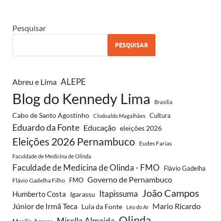
Pesquisar
PESQUISAR
Abreu e Lima
ALEPE
Blog do Kennedy Lima
Brasília
Cabo de Santo Agostinho
Cultura
Clodoaldo Magalhães
Eduardo da Fonte
Educação
eleições 2026
Eleições 2026 Pernambuco
Eudes Farias
Faculdade de Medicina de Olinda
Faculdade de Medicina de Olinda - FMO
Flávio Gadelha
Governo de Pernambuco
FMO
Flávio Gadelha Filho
João Campos
Itapissuma
Humberto Costa
Igarassu
Júnior de Irmã Teca
Mario Ricardo
Lula da Fonte
Léo do Ar
Olinda
Mirella Almeida