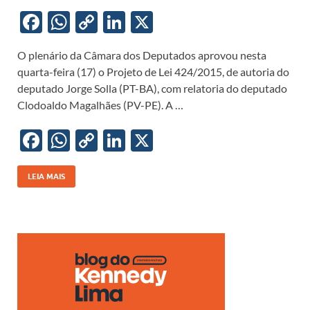
F
W
C
Li
X
ac
h
o
n
O plenário da Câmara dos Deputados aprovou nesta
e
at
p
k
quarta-feira (17) o Projeto de Lei 424/2015, de autoria do
b
s
y
e
deputado Jorge Solla (PT-BA), com relatoria do deputado
o
A
Li
dI
Clodoaldo Magalhães (PV-PE). A …
o
p
n
n
F
W
C
Li
X
k
p
k
ac
h
o
n
e
at
p
k
LEIA MAIS
b
s
y
e
o
A
Li
dI
o
p
n
n
k
p
k