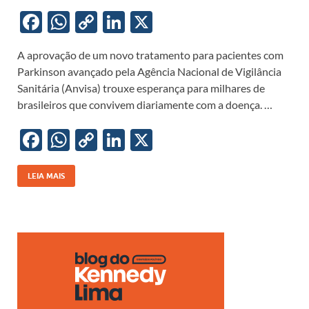
F
W
C
Li
X
ac
h
o
n
A aprovação de um novo tratamento para pacientes com
e
at
p
k
Parkinson avançado pela Agência Nacional de Vigilância
b
s
y
e
Sanitária (Anvisa) trouxe esperança para milhares de
o
A
Li
dI
brasileiros que convivem diariamente com a doença. …
o
p
n
n
F
W
C
Li
X
k
p
k
ac
h
o
n
e
at
p
k
LEIA MAIS
b
s
y
e
o
A
Li
dI
o
p
n
n
k
p
k