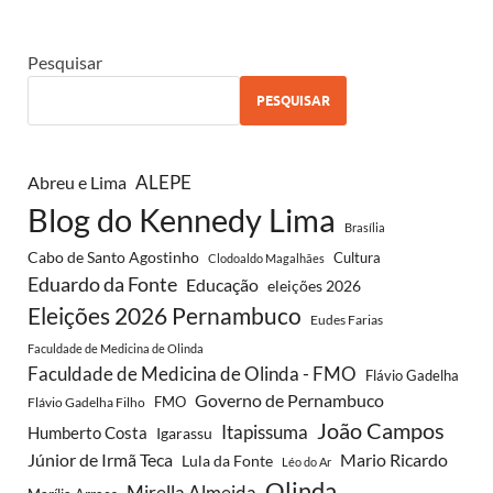
Pesquisar
PESQUISAR
Abreu e Lima
ALEPE
Blog do Kennedy Lima
Brasília
Cabo de Santo Agostinho
Cultura
Clodoaldo Magalhães
Eduardo da Fonte
Educação
eleições 2026
Eleições 2026 Pernambuco
Eudes Farias
Faculdade de Medicina de Olinda
Faculdade de Medicina de Olinda - FMO
Flávio Gadelha
Governo de Pernambuco
FMO
Flávio Gadelha Filho
João Campos
Itapissuma
Humberto Costa
Igarassu
Júnior de Irmã Teca
Mario Ricardo
Lula da Fonte
Léo do Ar
Olinda
Mirella Almeida