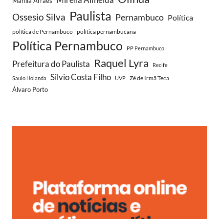
Marília Arraes
Paulista
Ossesio Silva
Pernambuco
Política
política de Pernambuco
política pernambucana
Política Pernambuco
PP Pernambuco
Raquel Lyra
Prefeitura do Paulista
Recife
Silvio Costa Filho
Zé de Irmã Teca
Saulo Holanda
UVP
Álvaro Porto