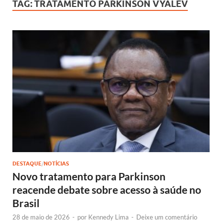
TAG:
TRATAMENTO PARKINSON VYALEV
DESTAQUE
/
NOTÍCIAS
Novo tratamento para Parkinson
reacende debate sobre acesso à saúde no
Brasil
28 de maio de 2026
-
por
Kennedy Lima
-
Deixe um comentário