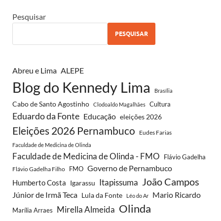
Pesquisar
PESQUISAR
Abreu e Lima
ALEPE
Blog do Kennedy Lima
Brasília
Cabo de Santo Agostinho
Cultura
Clodoaldo Magalhães
Eduardo da Fonte
Educação
eleições 2026
Eleições 2026 Pernambuco
Eudes Farias
Faculdade de Medicina de Olinda
Faculdade de Medicina de Olinda - FMO
Flávio Gadelha
Governo de Pernambuco
FMO
Flávio Gadelha Filho
João Campos
Itapissuma
Humberto Costa
Igarassu
Júnior de Irmã Teca
Mario Ricardo
Lula da Fonte
Léo do Ar
Olinda
Mirella Almeida
Marília Arraes