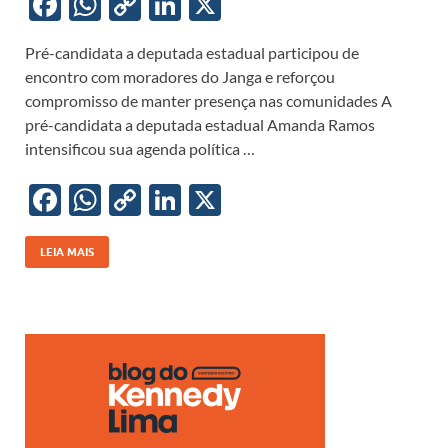
F
W
C
Li
X
ac
h
o
n
Pré-candidata a deputada estadual participou de
e
at
p
k
encontro com moradores do Janga e reforçou
b
s
y
e
compromisso de manter presença nas comunidades A
o
A
Li
dI
pré-candidata a deputada estadual Amanda Ramos
intensificou sua agenda política …
o
p
n
n
k
p
k
F
W
C
Li
X
ac
h
o
n
e
at
p
k
LEIA MAIS
b
s
y
e
o
A
Li
dI
o
p
n
n
k
p
k