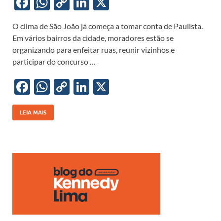
F
W
C
Li
X
ac
h
o
n
O clima de São João já começa a tomar conta de Paulista.
e
at
p
k
Em vários bairros da cidade, moradores estão se
b
s
y
e
organizando para enfeitar ruas, reunir vizinhos e
o
A
Li
dI
participar do concurso …
o
p
n
n
F
W
C
Li
X
k
p
k
ac
h
o
n
e
at
p
k
LEIA MAIS
b
s
y
e
o
A
Li
dI
o
p
n
n
k
p
k