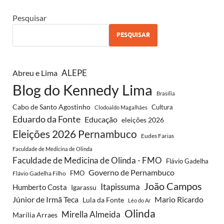
Pesquisar
PESQUISAR
ALEPE
Abreu e Lima
Blog do Kennedy Lima
Brasília
Cabo de Santo Agostinho
Cultura
Clodoaldo Magalhães
Eduardo da Fonte
Educação
eleições 2026
Eleições 2026 Pernambuco
Eudes Farias
Faculdade de Medicina de Olinda
Faculdade de Medicina de Olinda - FMO
Flávio Gadelha
Governo de Pernambuco
FMO
Flávio Gadelha Filho
João Campos
Itapissuma
Humberto Costa
Igarassu
Júnior de Irmã Teca
Mario Ricardo
Lula da Fonte
Léo do Ar
Olinda
Mirella Almeida
Marília Arraes