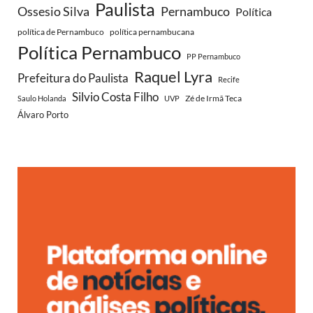
Paulista
Ossesio Silva
Pernambuco
Política
política de Pernambuco
política pernambucana
Política Pernambuco
PP Pernambuco
Raquel Lyra
Prefeitura do Paulista
Recife
Silvio Costa Filho
Zé de Irmã Teca
Saulo Holanda
UVP
Álvaro Porto