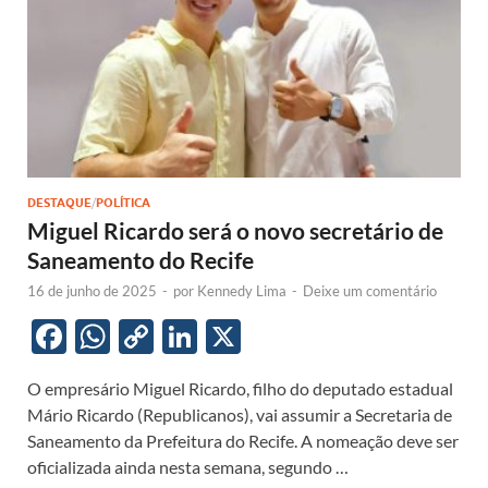
DESTAQUE
/
POLÍTICA
Miguel Ricardo será o novo secretário de
Saneamento do Recife
16 de junho de 2025
-
por
Kennedy Lima
-
Deixe um comentário
F
W
C
Li
X
ac
h
o
n
O empresário Miguel Ricardo, filho do deputado estadual
e
at
p
k
Mário Ricardo (Republicanos), vai assumir a Secretaria de
b
s
y
e
Saneamento da Prefeitura do Recife. A nomeação deve ser
o
A
Li
dI
oficializada ainda nesta semana, segundo …