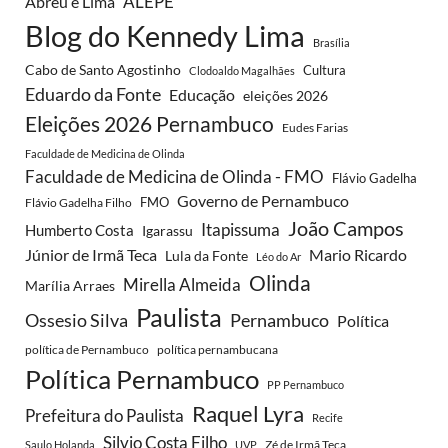
ALEPE
Abreu e Lima
Blog do Kennedy Lima
Brasília
Cabo de Santo Agostinho
Cultura
Clodoaldo Magalhães
Eduardo da Fonte
Educação
eleições 2026
Eleições 2026 Pernambuco
Eudes Farias
Faculdade de Medicina de Olinda
Faculdade de Medicina de Olinda - FMO
Flávio Gadelha
Governo de Pernambuco
FMO
Flávio Gadelha Filho
João Campos
Itapissuma
Humberto Costa
Igarassu
Júnior de Irmã Teca
Mario Ricardo
Lula da Fonte
Léo do Ar
Olinda
Mirella Almeida
Marília Arraes
Paulista
Ossesio Silva
Pernambuco
Política
política de Pernambuco
política pernambucana
Política Pernambuco
PP Pernambuco
Raquel Lyra
Prefeitura do Paulista
Recife
Silvio Costa Filho
Zé de Irmã Teca
Saulo Holanda
UVP