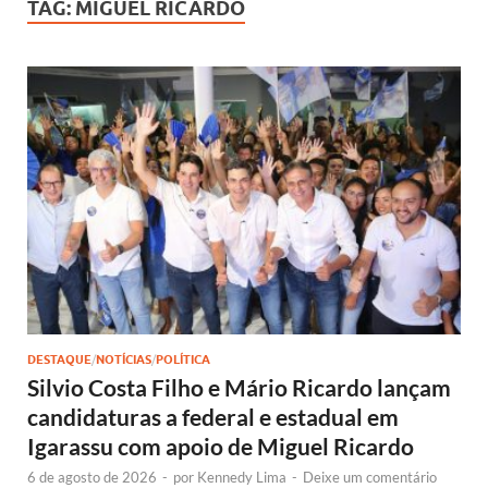
TAG:
MIGUEL RICARDO
DESTAQUE
/
NOTÍCIAS
/
POLÍTICA
Silvio Costa Filho e Mário Ricardo lançam
candidaturas a federal e estadual em
Igarassu com apoio de Miguel Ricardo
6 de agosto de 2026
-
por
Kennedy Lima
-
Deixe um comentário