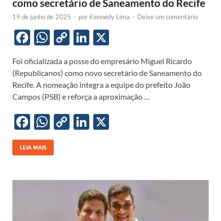
como secretário de Saneamento do Recife
19 de junho de 2025
-
por
Kennedy Lima
-
Deixe um comentário
F
W
C
Li
X
ac
h
o
n
Foi oficializada a posse do empresário Miguel Ricardo
e
at
p
k
(Republicanos) como novo secretário de Saneamento do
b
s
y
e
Recife. A nomeação integra a equipe do prefeito João
o
A
Li
dI
Campos (PSB) e reforça a aproximação …
o
p
n
n
F
W
C
Li
X
k
p
k
ac
h
o
n
e
at
p
k
LEIA MAIS
b
s
y
e
o
A
Li
dI
o
p
n
n
k
p
k