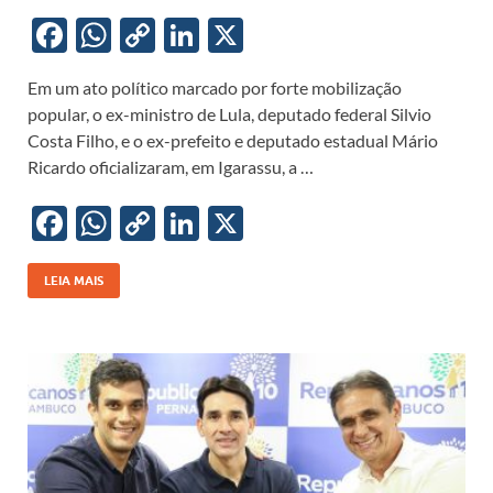
F
W
C
Li
X
ac
h
o
n
Em um ato político marcado por forte mobilização
e
at
p
k
popular, o ex-ministro de Lula, deputado federal Silvio
b
s
y
e
Costa Filho, e o ex-prefeito e deputado estadual Mário
o
A
Li
dI
Ricardo oficializaram, em Igarassu, a …
o
p
n
n
F
W
C
Li
X
k
p
k
ac
h
o
n
e
at
p
k
LEIA MAIS
b
s
y
e
o
A
Li
dI
o
p
n
n
k
p
k