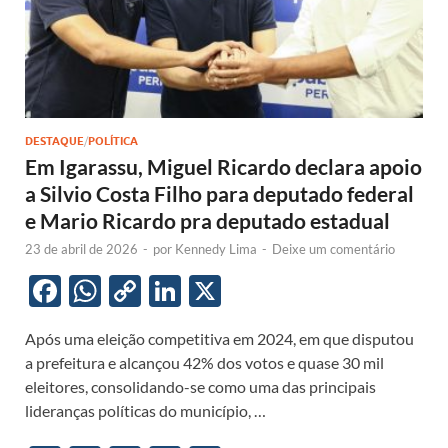
DESTAQUE
/
POLÍTICA
Em Igarassu, Miguel Ricardo declara apoio
a Silvio Costa Filho para deputado federal
e Mario Ricardo pra deputado estadual
23 de abril de 2026
-
por
Kennedy Lima
-
Deixe um comentário
F
W
C
Li
X
ac
h
o
n
Após uma eleição competitiva em 2024, em que disputou
e
at
p
k
a prefeitura e alcançou 42% dos votos e quase 30 mil
b
s
y
e
eleitores, consolidando-se como uma das principais
o
A
Li
dI
lideranças políticas do município, …