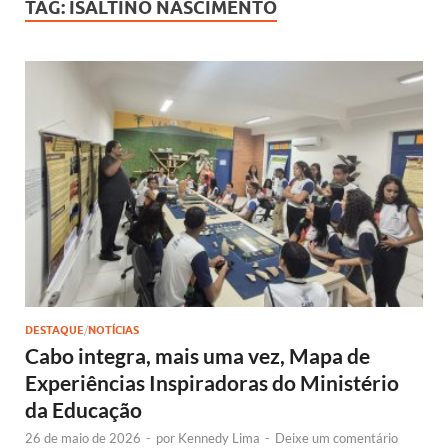
TAG:
ISALTINO NASCIMENTO
DESTAQUE
/
NOTÍCIAS
Cabo integra, mais uma vez, Mapa de
Experiências Inspiradoras do Ministério
da Educação
26 de maio de 2026
-
por
Kennedy Lima
-
Deixe um comentário