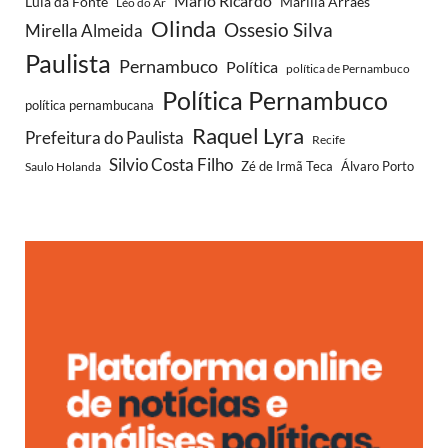
Mario Ricardo
Lula da Fonte
Marília Arraes
Léo do Ar
Olinda
Ossesio Silva
Mirella Almeida
Paulista
Pernambuco
Política
política de Pernambuco
Política Pernambuco
política pernambucana
Raquel Lyra
Prefeitura do Paulista
Recife
Silvio Costa Filho
Saulo Holanda
Zé de Irmã Teca
Álvaro Porto