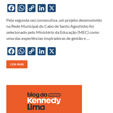
F
W
C
Li
X
ac
h
o
n
Pela segunda vez consecutiva, um projeto desenvolvido
e
at
p
k
na Rede Municipal do Cabo de Santo Agostinho foi
b
s
y
e
selecionado pelo Ministério da Educação (MEC) como
o
A
Li
dI
uma das experiências inspiradoras de gestão e …
o
p
n
n
F
W
C
Li
X
k
p
k
ac
h
o
n
e
at
p
k
LEIA MAIS
b
s
y
e
o
A
Li
dI
o
p
n
n
k
p
k