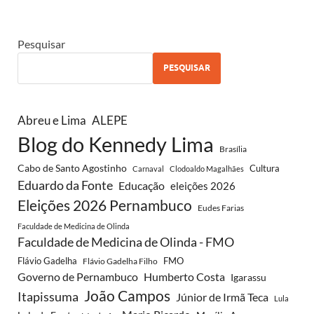
Pesquisar
PESQUISAR
Abreu e Lima
ALEPE
Blog do Kennedy Lima
Brasília
Cabo de Santo Agostinho
Cultura
Carnaval
Clodoaldo Magalhães
Eduardo da Fonte
Educação
eleições 2026
Eleições 2026 Pernambuco
Eudes Farias
Faculdade de Medicina de Olinda
Faculdade de Medicina de Olinda - FMO
Flávio Gadelha
FMO
Flávio Gadelha Filho
Governo de Pernambuco
Humberto Costa
Igarassu
João Campos
Itapissuma
Júnior de Irmã Teca
Lula