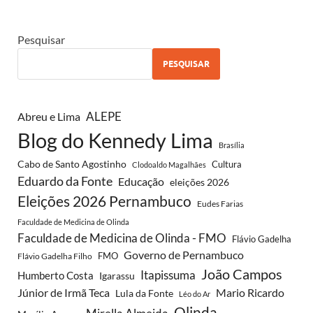
Pesquisar
PESQUISAR
ALEPE
Abreu e Lima
Blog do Kennedy Lima
Brasília
Cabo de Santo Agostinho
Cultura
Clodoaldo Magalhães
Eduardo da Fonte
Educação
eleições 2026
Eleições 2026 Pernambuco
Eudes Farias
Faculdade de Medicina de Olinda
Faculdade de Medicina de Olinda - FMO
Flávio Gadelha
Governo de Pernambuco
FMO
Flávio Gadelha Filho
João Campos
Itapissuma
Humberto Costa
Igarassu
Júnior de Irmã Teca
Mario Ricardo
Lula da Fonte
Léo do Ar
Olinda