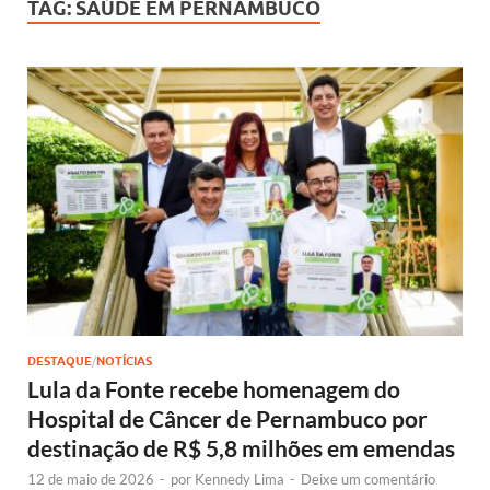
TAG:
SAÚDE EM PERNAMBUCO
DESTAQUE
/
NOTÍCIAS
Lula da Fonte recebe homenagem do
Hospital de Câncer de Pernambuco por
destinação de R$ 5,8 milhões em emendas
12 de maio de 2026
-
por
Kennedy Lima
-
Deixe um comentário