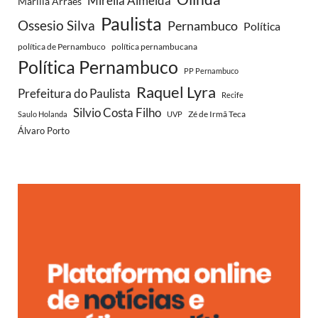
Mirella Almeida
Marília Arraes
Paulista
Ossesio Silva
Pernambuco
Política
política de Pernambuco
política pernambucana
Política Pernambuco
PP Pernambuco
Raquel Lyra
Prefeitura do Paulista
Recife
Silvio Costa Filho
Zé de Irmã Teca
Saulo Holanda
UVP
Álvaro Porto