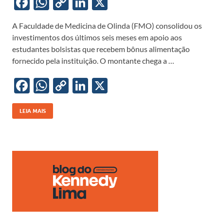
F
W
C
Li
X
ac
h
o
n
A Faculdade de Medicina de Olinda (FMO) consolidou os
e
at
p
k
investimentos dos últimos seis meses em apoio aos
b
s
y
e
estudantes bolsistas que recebem bônus alimentação
o
A
Li
dI
fornecido pela instituição. O montante chega a …
o
p
n
n
F
W
C
Li
X
k
p
k
ac
h
o
n
e
at
p
k
LEIA MAIS
b
s
y
e
o
A
Li
dI
o
p
n
n
k
p
k