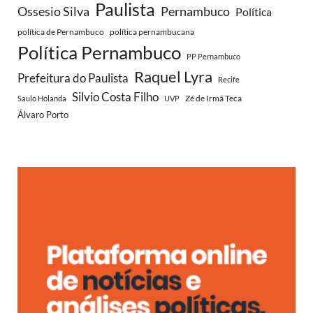
Paulista
Ossesio Silva
Pernambuco
Política
política de Pernambuco
política pernambucana
Política Pernambuco
PP Pernambuco
Raquel Lyra
Prefeitura do Paulista
Recife
Silvio Costa Filho
Zé de Irmã Teca
Saulo Holanda
UVP
Álvaro Porto