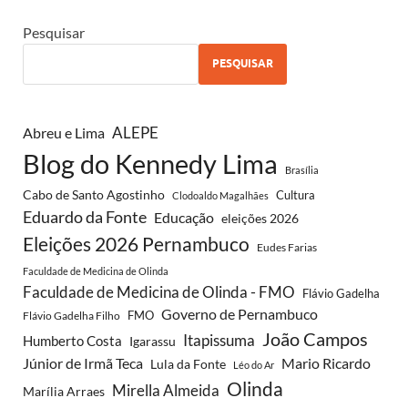
Pesquisar
PESQUISAR
ALEPE
Abreu e Lima
Blog do Kennedy Lima
Brasília
Cabo de Santo Agostinho
Cultura
Clodoaldo Magalhães
Eduardo da Fonte
Educação
eleições 2026
Eleições 2026 Pernambuco
Eudes Farias
Faculdade de Medicina de Olinda
Faculdade de Medicina de Olinda - FMO
Flávio Gadelha
Governo de Pernambuco
FMO
Flávio Gadelha Filho
João Campos
Itapissuma
Humberto Costa
Igarassu
Júnior de Irmã Teca
Mario Ricardo
Lula da Fonte
Léo do Ar
Olinda
Mirella Almeida
Marília Arraes