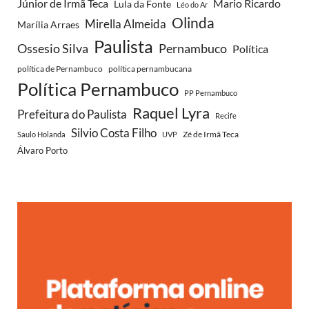
Júnior de Irmã Teca
Mario Ricardo
Lula da Fonte
Léo do Ar
Olinda
Mirella Almeida
Marília Arraes
Paulista
Ossesio Silva
Pernambuco
Política
política de Pernambuco
política pernambucana
Política Pernambuco
PP Pernambuco
Raquel Lyra
Prefeitura do Paulista
Recife
Silvio Costa Filho
Zé de Irmã Teca
Saulo Holanda
UVP
Álvaro Porto