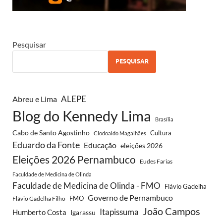
Pesquisar
PESQUISAR
ALEPE
Abreu e Lima
Blog do Kennedy Lima
Brasília
Cabo de Santo Agostinho
Cultura
Clodoaldo Magalhães
Eduardo da Fonte
Educação
eleições 2026
Eleições 2026 Pernambuco
Eudes Farias
Faculdade de Medicina de Olinda
Faculdade de Medicina de Olinda - FMO
Flávio Gadelha
Governo de Pernambuco
FMO
Flávio Gadelha Filho
João Campos
Itapissuma
Humberto Costa
Igarassu