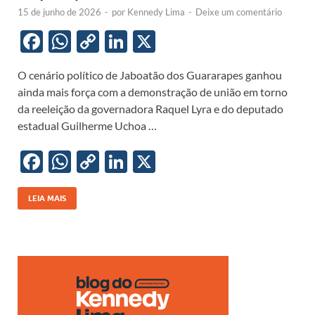
15 de junho de 2026
-
por
Kennedy Lima
-
Deixe um comentário
F
W
C
Li
X
ac
h
o
n
O cenário político de Jaboatão dos Guararapes ganhou
e
at
p
k
ainda mais força com a demonstração de união em torno
b
s
y
e
da reeleição da governadora Raquel Lyra e do deputado
o
A
Li
dI
estadual Guilherme Uchoa …
o
p
n
n
F
W
C
Li
X
k
p
k
ac
h
o
n
e
at
p
k
LEIA MAIS
b
s
y
e
o
A
Li
dI
o
p
n
n
k
p
k