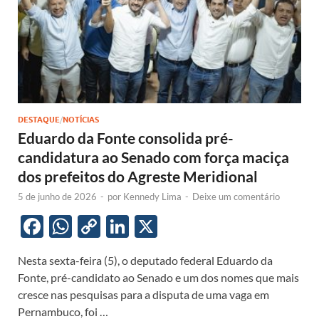
DESTAQUE
/
NOTÍCIAS
Eduardo da Fonte consolida pré-
candidatura ao Senado com força maciça
dos prefeitos do Agreste Meridional
5 de junho de 2026
-
por
Kennedy Lima
-
Deixe um comentário
F
W
C
Li
X
ac
h
o
n
Nesta sexta-feira (5), o deputado federal Eduardo da
e
at
p
k
Fonte, pré-candidato ao Senado e um dos nomes que mais
b
s
y
e
cresce nas pesquisas para a disputa de uma vaga em
o
A
Li
dI
Pernambuco, foi …