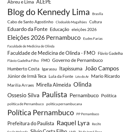
ALEPE
Abreu e Lima
Blog do Kennedy Lima
Brasília
Cabo de Santo Agostinho
Cultura
Clodoaldo Magalhães
Eduardo da Fonte
Educação
eleições 2026
Eleições 2026 Pernambuco
Eudes Farias
Faculdade de Medicina de Olinda
Faculdade de Medicina de Olinda - FMO
Flávio Gadelha
Governo de Pernambuco
FMO
Flávio Gadelha Filho
João Campos
Itapissuma
Humberto Costa
Igarassu
Júnior de Irmã Teca
Mario Ricardo
Lula da Fonte
Léo do Ar
Olinda
Mirella Almeida
Marília Arraes
Paulista
Ossesio Silva
Pernambuco
Política
política de Pernambuco
política pernambucana
Política Pernambuco
PP Pernambuco
Raquel Lyra
Prefeitura do Paulista
Recife
Silvio Costa Filho
Zé de Irmã Teca
Saulo Holanda
UVP