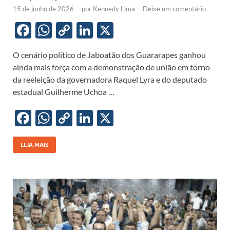
15 de junho de 2026
-
por
Kennedy Lima
-
Deixe um comentário
F
W
C
Li
X
ac
h
o
n
O cenário político de Jaboatão dos Guararapes ganhou
e
at
p
k
ainda mais força com a demonstração de união em torno
b
s
y
e
da reeleição da governadora Raquel Lyra e do deputado
o
A
Li
dI
estadual Guilherme Uchoa …
o
p
n
n
F
W
C
Li
X
k
p
k
ac
h
o
n
e
at
p
k
LEIA MAIS
b
s
y
e
o
A
Li
dI
o
p
n
n
k
p
k