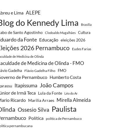
ALEPE
breu e Lima
Blog do Kennedy Lima
Brasília
abo de Santo Agostinho
Cultura
Clodoaldo Magalhães
duardo da Fonte
Educação
eleições 2026
Eleições 2026 Pernambuco
Eudes Farias
aculdade de Medicina de Olinda
aculdade de Medicina de Olinda - FMO
lávio Gadelha
FMO
Flávio Gadelha Filho
overno de Pernambuco
Humberto Costa
João Campos
Itapissuma
garassu
únior de Irmã Teca
Lula da Fonte
Léo do Ar
Mirella Almeida
ario Ricardo
Marília Arraes
Paulista
Olinda
Ossesio Silva
Pernambuco
Política
política de Pernambuco
olítica pernambucana