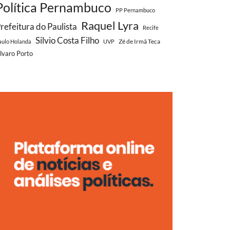
Política Pernambuco
PP Pernambuco
Raquel Lyra
refeitura do Paulista
Recife
Silvio Costa Filho
Zé de Irmã Teca
aulo Holanda
UVP
lvaro Porto