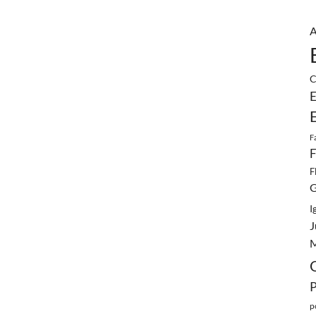
A
C
E
F
F
F
G
I
J
M
p