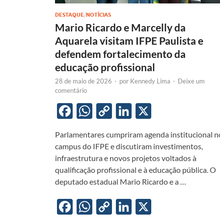
DESTAQUE
/
NOTÍCIAS
Mario Ricardo e Marcelly da
Aquarela visitam IFPE Paulista e
defendem fortalecimento da
educação profissional
28 de maio de 2026
-
por
Kennedy Lima
-
Deixe um
comentário
F
W
C
Li
X
ac
h
o
n
Parlamentares cumpriram agenda institucional n
e
at
p
k
campus do IFPE e discutiram investimentos,
b
s
y
e
infraestrutura e novos projetos voltados à
o
A
Li
dI
qualificação profissional e à educação pública. O
deputado estadual Mario Ricardo e a …
o
p
n
n
k
p
k
F
W
C
Li
X