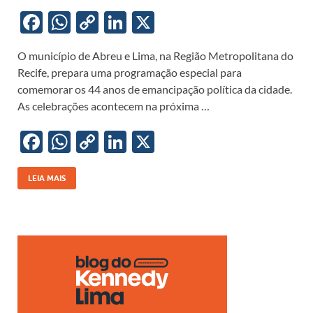
F
W
C
Li
X
ac
h
o
n
O município de Abreu e Lima, na Região Metropolitana do
e
at
p
k
Recife, prepara uma programação especial para
b
s
y
e
comemorar os 44 anos de emancipação política da cidade.
o
A
Li
dI
As celebrações acontecem na próxima …
o
p
n
n
F
W
C
Li
X
k
p
k
ac
h
o
n
e
at
p
k
LEIA MAIS
b
s
y
e
o
A
Li
dI
o
p
n
n
k
p
k