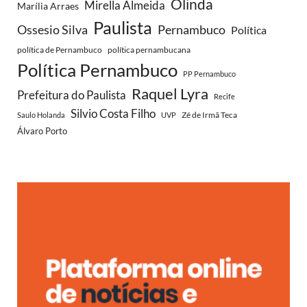
Olinda
Mirella Almeida
Marília Arraes
Paulista
Ossesio Silva
Pernambuco
Política
política de Pernambuco
política pernambucana
Política Pernambuco
PP Pernambuco
Raquel Lyra
Prefeitura do Paulista
Recife
Silvio Costa Filho
Zé de Irmã Teca
Saulo Holanda
UVP
Álvaro Porto