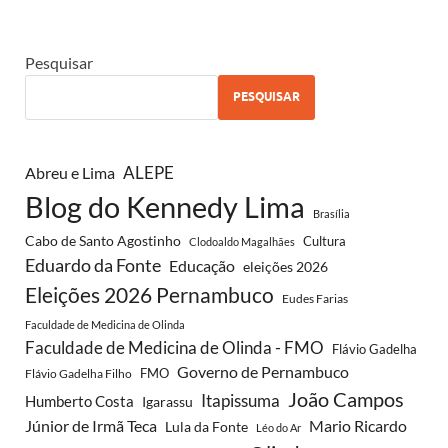
Pesquisar
PESQUISAR
ALEPE
Abreu e Lima
Blog do Kennedy Lima
Brasília
Cabo de Santo Agostinho
Cultura
Clodoaldo Magalhães
Eduardo da Fonte
Educação
eleições 2026
Eleições 2026 Pernambuco
Eudes Farias
Faculdade de Medicina de Olinda
Faculdade de Medicina de Olinda - FMO
Flávio Gadelha
Governo de Pernambuco
FMO
Flávio Gadelha Filho
João Campos
Itapissuma
Humberto Costa
Igarassu
Júnior de Irmã Teca
Mario Ricardo
Lula da Fonte
Léo do Ar