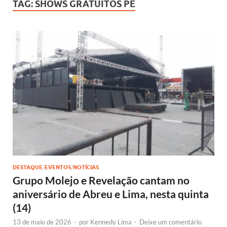
TAG:
SHOWS GRATUITOS PE
DESTAQUE
/
EVENTOS
/
NOTÍCIAS
Grupo Molejo e Revelação cantam no
aniversário de Abreu e Lima, nesta quinta
(14)
13 de maio de 2026
-
por
Kennedy Lima
-
Deixe um comentário