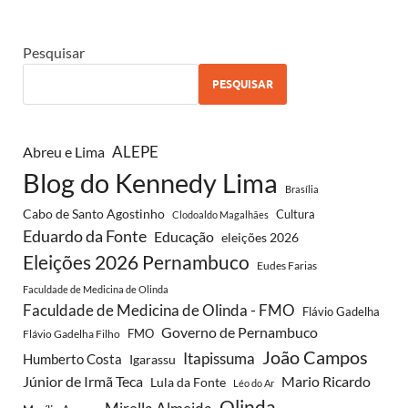
Pesquisar
PESQUISAR
Abreu e Lima
ALEPE
Blog do Kennedy Lima
Brasília
Cabo de Santo Agostinho
Cultura
Clodoaldo Magalhães
Eduardo da Fonte
Educação
eleições 2026
Eleições 2026 Pernambuco
Eudes Farias
Faculdade de Medicina de Olinda
Faculdade de Medicina de Olinda - FMO
Flávio Gadelha
Governo de Pernambuco
FMO
Flávio Gadelha Filho
João Campos
Itapissuma
Humberto Costa
Igarassu
Júnior de Irmã Teca
Mario Ricardo
Lula da Fonte
Léo do Ar
Olinda