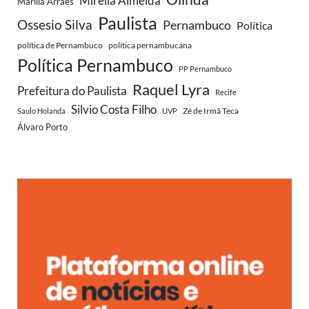
Mirella Almeida
Marília Arraes
Paulista
Ossesio Silva
Pernambuco
Política
política de Pernambuco
política pernambucana
Política Pernambuco
PP Pernambuco
Raquel Lyra
Prefeitura do Paulista
Recife
Silvio Costa Filho
Zé de Irmã Teca
Saulo Holanda
UVP
Álvaro Porto