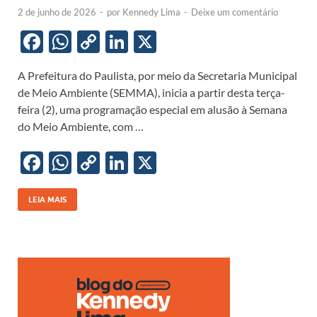
2 de junho de 2026
-
por
Kennedy Lima
-
Deixe um comentário
F
W
C
Li
X
ac
h
o
n
A Prefeitura do Paulista, por meio da Secretaria Municipal
e
at
p
k
de Meio Ambiente (SEMMA), inicia a partir desta terça-
b
s
y
e
feira (2), uma programação especial em alusão à Semana
o
A
Li
dI
do Meio Ambiente, com …
o
p
n
n
F
W
C
Li
X
k
p
k
ac
h
o
n
e
at
p
k
LEIA MAIS
b
s
y
e
o
A
Li
dI
o
p
n
n
k
p
k