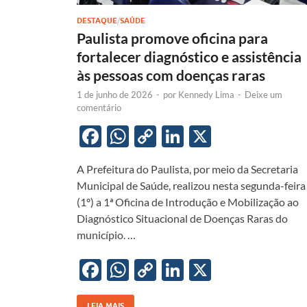
DESTAQUE
/
SAÚDE
Paulista promove oficina para
fortalecer diagnóstico e assistência
às pessoas com doenças raras
1 de junho de 2026
-
por
Kennedy Lima
-
Deixe um
comentário
F
W
C
Li
X
ac
h
o
n
A Prefeitura do Paulista, por meio da Secretaria
e
at
p
k
Municipal de Saúde, realizou nesta segunda-feira
b
s
y
e
(1º) a 1ª Oficina de Introdução e Mobilização ao
o
A
Li
dI
Diagnóstico Situacional de Doenças Raras do
município. …
o
p
n
n
k
p
k
F
W
C
Li
X
ac
h
o
n
LEIA MAIS