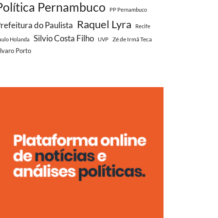
Política Pernambuco
PP Pernambuco
Raquel Lyra
refeitura do Paulista
Recife
Silvio Costa Filho
Zé de Irmã Teca
aulo Holanda
UVP
lvaro Porto