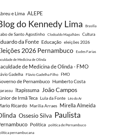
ALEPE
breu e Lima
Blog do Kennedy Lima
Brasília
abo de Santo Agostinho
Cultura
Clodoaldo Magalhães
duardo da Fonte
Educação
eleições 2026
Eleições 2026 Pernambuco
Eudes Farias
aculdade de Medicina de Olinda
aculdade de Medicina de Olinda - FMO
lávio Gadelha
FMO
Flávio Gadelha Filho
overno de Pernambuco
Humberto Costa
João Campos
Itapissuma
garassu
únior de Irmã Teca
Lula da Fonte
Léo do Ar
Mirella Almeida
ario Ricardo
Marília Arraes
Paulista
Olinda
Ossesio Silva
Pernambuco
Política
política de Pernambuco
olítica pernambucana