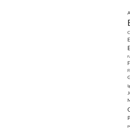
A
C
E
F
F
F
G
I
J
M
p