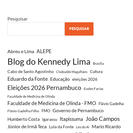
Pesquisar
PESQUISAR
ALEPE
Abreu e Lima
Blog do Kennedy Lima
Brasília
Cabo de Santo Agostinho
Cultura
Clodoaldo Magalhães
Eduardo da Fonte
Educação
eleições 2026
Eleições 2026 Pernambuco
Eudes Farias
Faculdade de Medicina de Olinda
Faculdade de Medicina de Olinda - FMO
Flávio Gadelha
Governo de Pernambuco
FMO
Flávio Gadelha Filho
João Campos
Itapissuma
Humberto Costa
Igarassu
Júnior de Irmã Teca
Mario Ricardo
Lula da Fonte
Léo do Ar