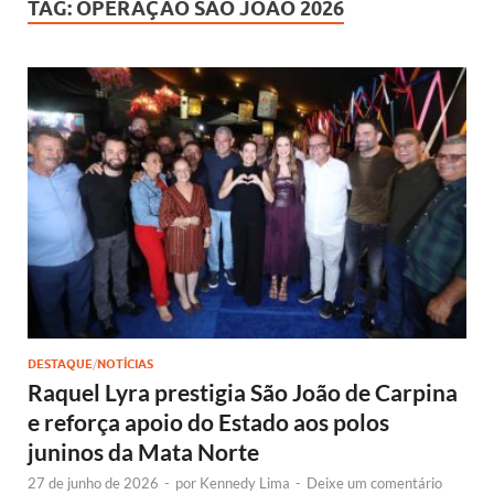
TAG:
OPERAÇÃO SÃO JOÃO 2026
DESTAQUE
/
NOTÍCIAS
Raquel Lyra prestigia São João de Carpina
e reforça apoio do Estado aos polos
juninos da Mata Norte
27 de junho de 2026
-
por
Kennedy Lima
-
Deixe um comentário