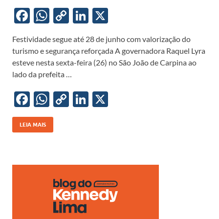
F
W
C
Li
X
ac
h
o
n
Festividade segue até 28 de junho com valorização do
e
at
p
k
turismo e segurança reforçada A governadora Raquel Lyra
b
s
y
e
esteve nesta sexta-feira (26) no São João de Carpina ao
o
A
Li
dI
lado da prefeita …
o
p
n
n
F
W
C
Li
X
k
p
k
ac
h
o
n
e
at
p
k
LEIA MAIS
b
s
y
e
o
A
Li
dI
o
p
n
n
k
p
k