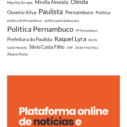
Olinda
Mirella Almeida
Marília Arraes
Paulista
Ossesio Silva
Pernambuco
Política
política de Pernambuco
política pernambucana
Política Pernambuco
PP Pernambuco
Raquel Lyra
Prefeitura do Paulista
Recife
Silvio Costa Filho
Zé de Irmã Teca
Saulo Holanda
UVP
Álvaro Porto