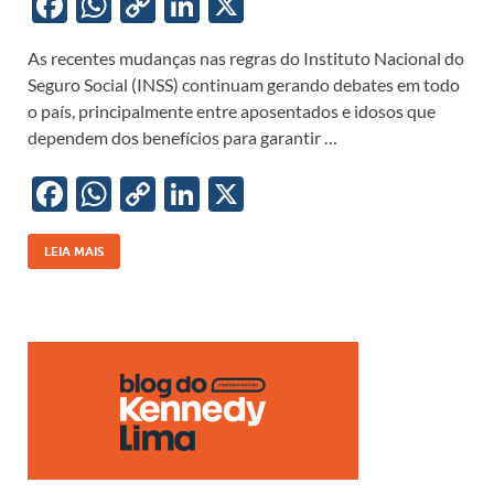
F
W
C
Li
X
ac
h
o
n
As recentes mudanças nas regras do Instituto Nacional do
e
at
p
k
Seguro Social (INSS) continuam gerando debates em todo
b
s
y
e
o país, principalmente entre aposentados e idosos que
o
A
Li
dI
dependem dos benefícios para garantir …
o
p
n
n
F
W
C
Li
X
k
p
k
ac
h
o
n
e
at
p
k
LEIA MAIS
b
s
y
e
o
A
Li
dI
o
p
n
n
k
p
k