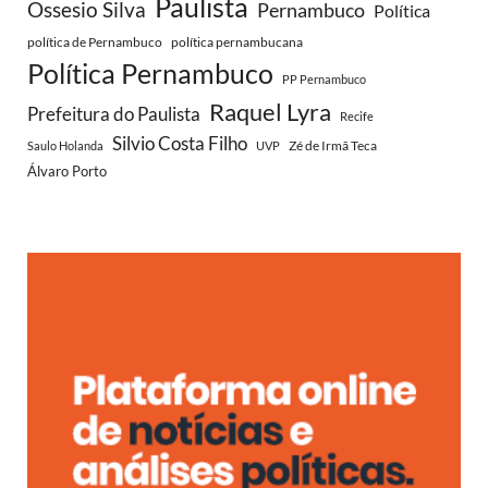
Paulista
Ossesio Silva
Pernambuco
Política
política de Pernambuco
política pernambucana
Política Pernambuco
PP Pernambuco
Raquel Lyra
Prefeitura do Paulista
Recife
Silvio Costa Filho
Zé de Irmã Teca
Saulo Holanda
UVP
Álvaro Porto