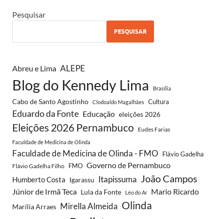
Pesquisar
PESQUISAR
ALEPE
Abreu e Lima
Blog do Kennedy Lima
Brasília
Cabo de Santo Agostinho
Cultura
Clodoaldo Magalhães
Eduardo da Fonte
Educação
eleições 2026
Eleições 2026 Pernambuco
Eudes Farias
Faculdade de Medicina de Olinda
Faculdade de Medicina de Olinda - FMO
Flávio Gadelha
Governo de Pernambuco
FMO
Flávio Gadelha Filho
João Campos
Itapissuma
Humberto Costa
Igarassu
Júnior de Irmã Teca
Mario Ricardo
Lula da Fonte
Léo do Ar
Olinda
Mirella Almeida
Marília Arraes