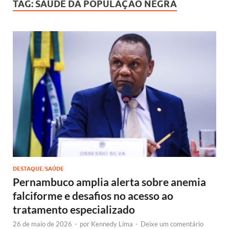
TAG:
SAÚDE DA POPULAÇÃO NEGRA
DESTAQUE
/
SAÚDE
Pernambuco amplia alerta sobre anemia
falciforme e desafios no acesso ao
tratamento especializado
26 de maio de 2026
-
por
Kennedy Lima
-
Deixe um comentário