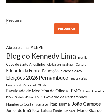
Pesquisar
PESQUISAR
Abreu e Lima
ALEPE
Blog do Kennedy Lima
Brasília
Cabo de Santo Agostinho
Cultura
Clodoaldo Magalhães
Eduardo da Fonte
Educação
eleições 2026
Eleições 2026 Pernambuco
Eudes Farias
Faculdade de Medicina de Olinda
Faculdade de Medicina de Olinda - FMO
Flávio Gadelha
Governo de Pernambuco
FMO
Flávio Gadelha Filho
João Campos
Itapissuma
Humberto Costa
Igarassu
Júnior de Irmã Teca
Mario Ricardo
Lula da Fonte
Léo do Ar