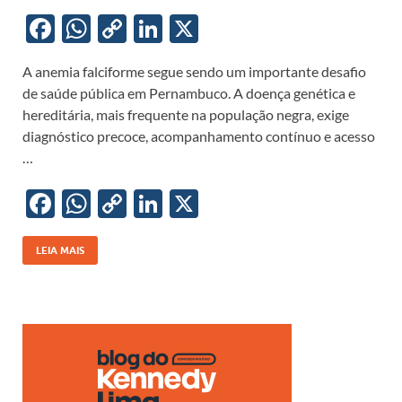
F
W
C
Li
X
ac
h
o
n
A anemia falciforme segue sendo um importante desafio
e
at
p
k
de saúde pública em Pernambuco. A doença genética e
b
s
y
e
hereditária, mais frequente na população negra, exige
o
A
Li
dI
diagnóstico precoce, acompanhamento contínuo e acesso
…
o
p
n
n
k
p
k
F
W
C
Li
X
ac
h
o
n
e
at
p
k
LEIA MAIS
b
s
y
e
o
A
Li
dI
o
p
n
n
k
p
k