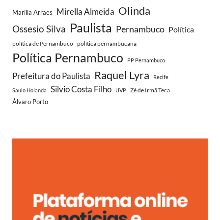
Olinda
Mirella Almeida
Marília Arraes
Paulista
Ossesio Silva
Pernambuco
Política
política de Pernambuco
política pernambucana
Política Pernambuco
PP Pernambuco
Raquel Lyra
Prefeitura do Paulista
Recife
Silvio Costa Filho
Zé de Irmã Teca
Saulo Holanda
UVP
Álvaro Porto