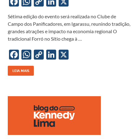
F
W
C
Li
X
ac
h
o
n
Sétima edição do evento será realizada no Clube de
e
at
p
k
Campo dos Panificadores, em Igarassu, reunindo tradição,
b
s
y
e
grandes atrações e impacto na economia regional O
o
A
Li
dI
tradicional Forró no Sítio chega à …
o
p
n
n
F
W
C
Li
X
k
p
k
ac
h
o
n
e
at
p
k
LEIA MAIS
b
s
y
e
o
A
Li
dI
o
p
n
n
k
p
k