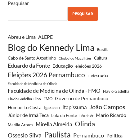
Pesquisar
PESQUISAR
Abreu e Lima
ALEPE
Blog do Kennedy Lima
Brasília
Cabo de Santo Agostinho
Cultura
Clodoaldo Magalhães
Eduardo da Fonte
Educação
eleições 2026
Eleições 2026 Pernambuco
Eudes Farias
Faculdade de Medicina de Olinda
Faculdade de Medicina de Olinda - FMO
Flávio Gadelha
Governo de Pernambuco
FMO
Flávio Gadelha Filho
João Campos
Itapissuma
Humberto Costa
Igarassu
Júnior de Irmã Teca
Mario Ricardo
Lula da Fonte
Léo do Ar
Olinda
Mirella Almeida
Marília Arraes
Paulista
Ossesio Silva
Pernambuco
Política