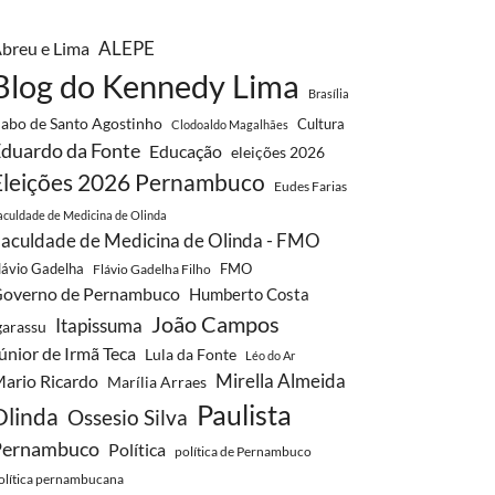
ALEPE
breu e Lima
Blog do Kennedy Lima
Brasília
abo de Santo Agostinho
Cultura
Clodoaldo Magalhães
duardo da Fonte
Educação
eleições 2026
Eleições 2026 Pernambuco
Eudes Farias
aculdade de Medicina de Olinda
aculdade de Medicina de Olinda - FMO
lávio Gadelha
FMO
Flávio Gadelha Filho
overno de Pernambuco
Humberto Costa
João Campos
Itapissuma
garassu
únior de Irmã Teca
Lula da Fonte
Léo do Ar
Mirella Almeida
ario Ricardo
Marília Arraes
Paulista
Olinda
Ossesio Silva
Pernambuco
Política
política de Pernambuco
olítica pernambucana