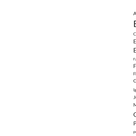
A
C
E
F
F
F
G
I
J
M
p