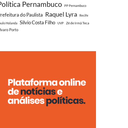
Política Pernambuco
PP Pernambuco
Raquel Lyra
refeitura do Paulista
Recife
Silvio Costa Filho
Zé de Irmã Teca
aulo Holanda
UVP
lvaro Porto