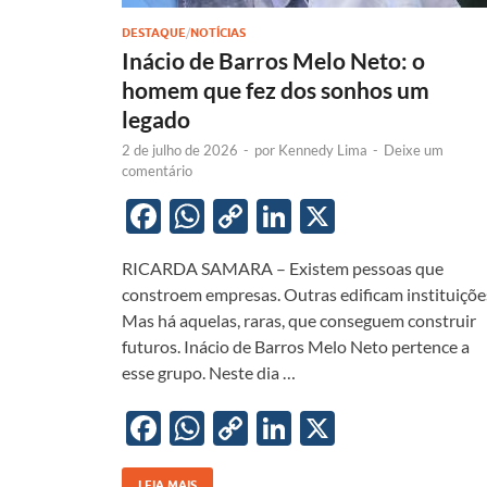
DESTAQUE
/
NOTÍCIAS
Inácio de Barros Melo Neto: o
homem que fez dos sonhos um
legado
2 de julho de 2026
-
por
Kennedy Lima
-
Deixe um
comentário
F
W
C
Li
X
ac
h
o
n
RICARDA SAMARA – Existem pessoas que
e
at
p
k
constroem empresas. Outras edificam instituiçõe
b
s
y
e
Mas há aquelas, raras, que conseguem construir
o
A
Li
dI
futuros. Inácio de Barros Melo Neto pertence a
esse grupo. Neste dia …
o
p
n
n
k
p
k
F
W
C
Li
X
ac
h
o
n
LEIA MAIS