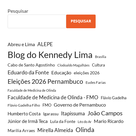
Pesquisar
PESQUISAR
ALEPE
Abreu e Lima
Blog do Kennedy Lima
Brasília
Cabo de Santo Agostinho
Cultura
Clodoaldo Magalhães
Eduardo da Fonte
Educação
eleições 2026
Eleições 2026 Pernambuco
Eudes Farias
Faculdade de Medicina de Olinda
Faculdade de Medicina de Olinda - FMO
Flávio Gadelha
Governo de Pernambuco
FMO
Flávio Gadelha Filho
João Campos
Itapissuma
Humberto Costa
Igarassu
Júnior de Irmã Teca
Mario Ricardo
Lula da Fonte
Léo do Ar
Olinda
Mirella Almeida
Marília Arraes