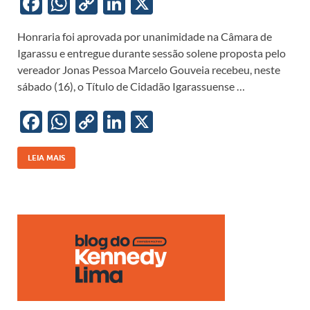
F
W
C
Li
X
ac
h
o
n
Honraria foi aprovada por unanimidade na Câmara de
e
at
p
k
Igarassu e entregue durante sessão solene proposta pelo
b
s
y
e
vereador Jonas Pessoa Marcelo Gouveia recebeu, neste
o
A
Li
dI
sábado (16), o Título de Cidadão Igarassuense …
o
p
n
n
F
W
C
Li
X
k
p
k
ac
h
o
n
e
at
p
k
LEIA MAIS
b
s
y
e
o
A
Li
dI
o
p
n
n
k
p
k