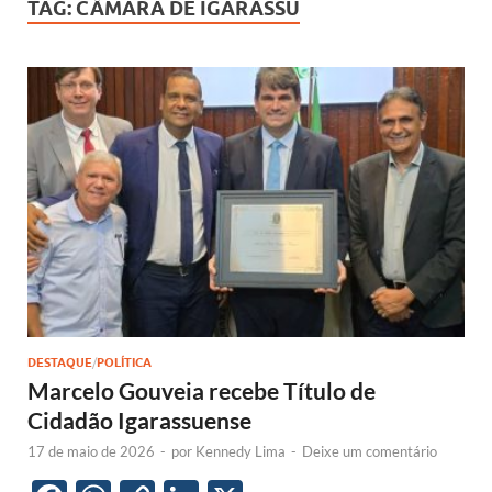
TAG:
CÂMARA DE IGARASSU
DESTAQUE
/
POLÍTICA
Marcelo Gouveia recebe Título de
Cidadão Igarassuense
17 de maio de 2026
-
por
Kennedy Lima
-
Deixe um comentário