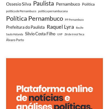
Paulista
Ossesio Silva
Pernambuco
Política
política de Pernambuco
política pernambucana
Política Pernambuco
PP Pernambuco
Raquel Lyra
Prefeitura do Paulista
Recife
Silvio Costa Filho
Zé de Irmã Teca
Saulo Holanda
UVP
Álvaro Porto