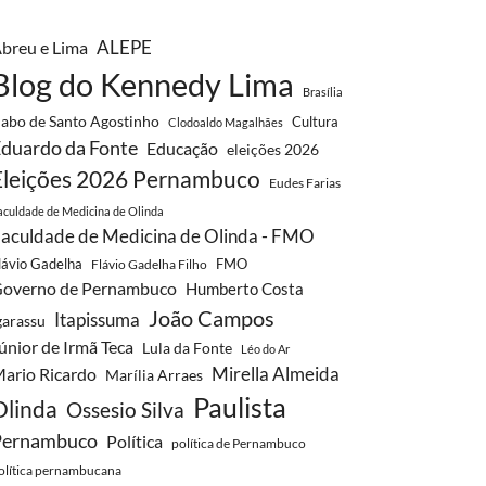
ALEPE
breu e Lima
Blog do Kennedy Lima
Brasília
abo de Santo Agostinho
Cultura
Clodoaldo Magalhães
duardo da Fonte
Educação
eleições 2026
Eleições 2026 Pernambuco
Eudes Farias
aculdade de Medicina de Olinda
aculdade de Medicina de Olinda - FMO
lávio Gadelha
FMO
Flávio Gadelha Filho
overno de Pernambuco
Humberto Costa
João Campos
Itapissuma
garassu
únior de Irmã Teca
Lula da Fonte
Léo do Ar
Mirella Almeida
ario Ricardo
Marília Arraes
Paulista
Olinda
Ossesio Silva
Pernambuco
Política
política de Pernambuco
olítica pernambucana