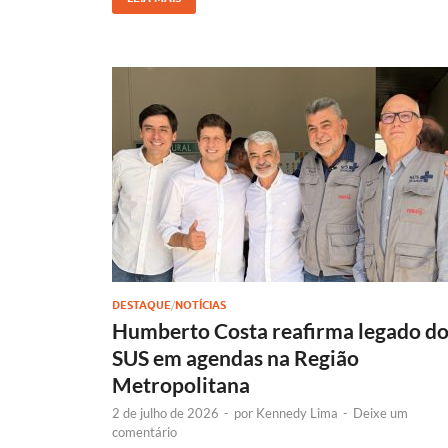
e
at
p
k
b
s
y
e
o
A
Li
dI
o
p
n
n
k
p
k
DESTAQUE
/
NOTÍCIAS
Humberto Costa reafirma legado d
SUS em agendas na Região
Metropolitana
2 de julho de 2026
-
por
Kennedy Lima
-
Deixe um
comentário