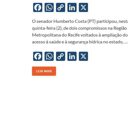
F
W
C
Li
X
ac
h
o
n
O senador Humberto Costa (PT) participou, nest
e
at
p
k
quinta-feira (2), de dois compromissos na Região
b
s
y
e
Metropolitana do Recife voltados à ampliação do
o
A
Li
dI
acesso à saúde e à segurança hídrica no estado, …
o
p
n
n
F
W
C
Li
X
k
p
k
ac
h
o
n
e
at
p
k
LEIA MAIS
b
s
y
e
o
A
Li
dI
o
p
n
n
k
p
k