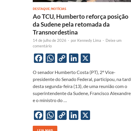
DESTAQUE
/
NOTÍCIAS
Ao TCU, Humberto reforça posição
da Sudene pela retomada da
Transnordestina
14 de julho de 2026
-
por
Kennedy Lima
-
Deixe um
comentário
F
W
C
Li
X
ac
h
o
n
O senador Humberto Costa (PT), 2º Vice-
e
at
p
k
presidente do Senado Federal, participou, na tar
b
s
y
e
desta segunda-feira (13), de uma reunião com o
o
A
Li
dI
superintendente da Sudene, Francisco Alexandre
e o ministro do …
o
p
n
n
k
p
k
F
W
C
Li
X
ac
h
o
n
LEIA MAIS