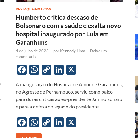
DESTAQUE
/
NOTÍCIAS
Humberto critica descaso de
Bolsonaro com a saúde e exalta novo
hospital inaugurado por Lula em
Garanhuns
4 de julho de 2026
-
por
Kennedy Lima
-
Deixe um
comentário
F
W
C
Li
X
ac
h
o
n
de
A inauguração do Hospital de Amor de Garanhuns,
e
at
p
k
no Agreste de Pernambuco, serviu como palco
b
s
y
e
,
para duras críticas ao ex-presidente Jair Bolsonaro
o
A
Li
dI
e para a defesa do legado do presidente …
o
p
n
n
F
W
C
Li
X
k
p
k
ac
h
o
n