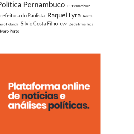
Política Pernambuco
PP Pernambuco
Raquel Lyra
refeitura do Paulista
Recife
Silvio Costa Filho
Zé de Irmã Teca
aulo Holanda
UVP
lvaro Porto