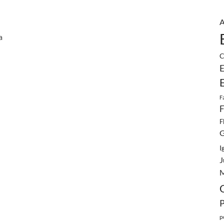
A
a
C
E
F
F
F
G
I
J
M
p