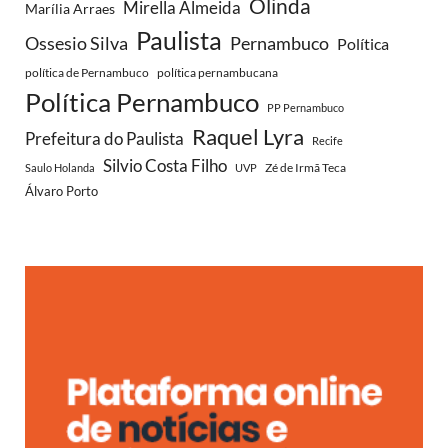
Olinda
Mirella Almeida
Marília Arraes
Paulista
Ossesio Silva
Pernambuco
Política
política de Pernambuco
política pernambucana
Política Pernambuco
PP Pernambuco
Raquel Lyra
Prefeitura do Paulista
Recife
Silvio Costa Filho
Zé de Irmã Teca
Saulo Holanda
UVP
Álvaro Porto