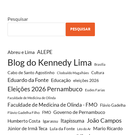
Pesquisar
PESQUISAR
ALEPE
Abreu e Lima
Blog do Kennedy Lima
Brasília
Cabo de Santo Agostinho
Cultura
Clodoaldo Magalhães
Eduardo da Fonte
Educação
eleições 2026
Eleições 2026 Pernambuco
Eudes Farias
Faculdade de Medicina de Olinda
Faculdade de Medicina de Olinda - FMO
Flávio Gadelha
Governo de Pernambuco
FMO
Flávio Gadelha Filho
João Campos
Itapissuma
Humberto Costa
Igarassu
Júnior de Irmã Teca
Mario Ricardo
Lula da Fonte
Léo do Ar