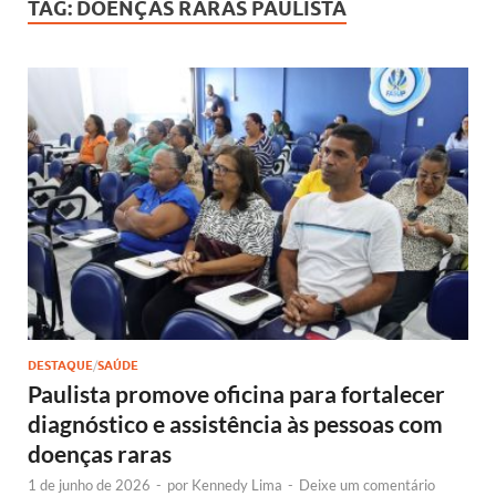
TAG:
DOENÇAS RARAS PAULISTA
DESTAQUE
/
SAÚDE
Paulista promove oficina para fortalecer
diagnóstico e assistência às pessoas com
doenças raras
1 de junho de 2026
-
por
Kennedy Lima
-
Deixe um comentário