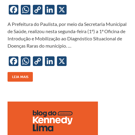
F
W
C
Li
X
ac
h
o
n
A Prefeitura do Paulista, por meio da Secretaria Municipal
e
at
p
k
de Saúde, realizou nesta segunda-feira (1º) a 1ª Oficina de
b
s
y
e
Introdução e Mobilização ao Diagnóstico Situacional de
o
A
Li
dI
Doenças Raras do município. …
o
p
n
n
F
W
C
Li
X
k
p
k
ac
h
o
n
e
at
p
k
LEIA MAIS
b
s
y
e
o
A
Li
dI
o
p
n
n
k
p
k