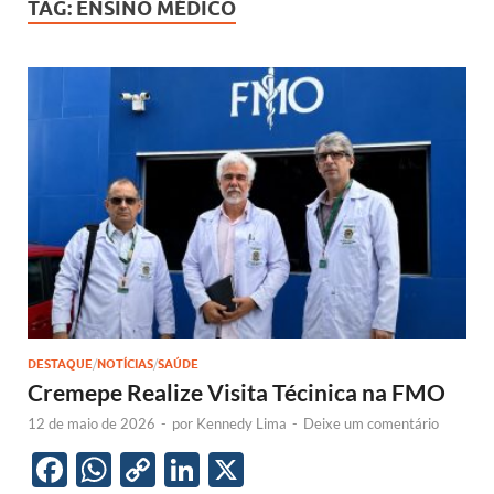
TAG:
ENSINO MÉDICO
DESTAQUE
/
NOTÍCIAS
/
SAÚDE
Cremepe Realize Visita Técinica na FMO
12 de maio de 2026
-
por
Kennedy Lima
-
Deixe um comentário
F
W
C
Li
X