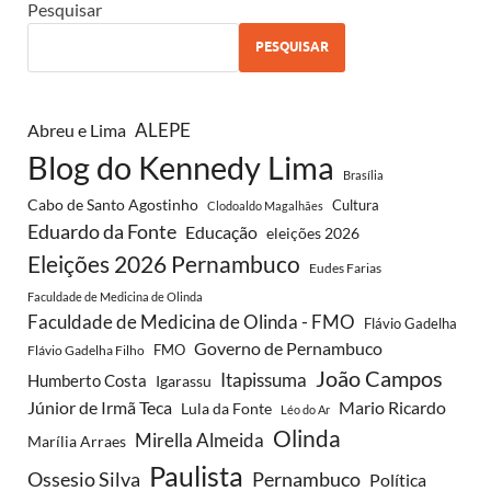
Pesquisar
PESQUISAR
ALEPE
Abreu e Lima
Blog do Kennedy Lima
Brasília
Cabo de Santo Agostinho
Cultura
Clodoaldo Magalhães
Eduardo da Fonte
Educação
eleições 2026
Eleições 2026 Pernambuco
Eudes Farias
Faculdade de Medicina de Olinda
Faculdade de Medicina de Olinda - FMO
Flávio Gadelha
Governo de Pernambuco
FMO
Flávio Gadelha Filho
João Campos
Itapissuma
Humberto Costa
Igarassu
Júnior de Irmã Teca
Mario Ricardo
Lula da Fonte
Léo do Ar
Olinda
Mirella Almeida
Marília Arraes
Paulista
Ossesio Silva
Pernambuco
Política