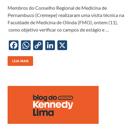
ac
h
o
n
Membros do Conselho Regional de Medicina de
e
at
p
k
Pernambuco (Cremepe) realizaram uma visita técnica na
b
s
y
e
Faculdade de Medicina de Olinda (FMO), ontem (11),
o
A
Li
dI
como objetivo verificar os campos de estágio e …
o
p
n
n
F
W
C
Li
X
k
p
k
ac
h
o
n
e
at
p
k
LEIA MAIS
b
s
y
e
o
A
Li
dI
o
p
n
n
k
p
k