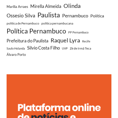
Olinda
Mirella Almeida
Marília Arraes
Paulista
Ossesio Silva
Pernambuco
Política
política de Pernambuco
política pernambucana
Política Pernambuco
PP Pernambuco
Raquel Lyra
Prefeitura do Paulista
Recife
Silvio Costa Filho
Zé de Irmã Teca
Saulo Holanda
UVP
Álvaro Porto