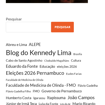
Pesquisar
PESQUISAR
Abreu e Lima
ALEPE
Blog do Kennedy Lima
Brasília
Cabo de Santo Agostinho
Cultura
Clodoaldo Magalhães
Eduardo da Fonte
Educação
eleições 2026
Eleições 2026 Pernambuco
Eudes Farias
Faculdade de Medicina de Olinda
Faculdade de Medicina de Olinda - FMO
Flávio Gadelha
Governo de Pernambuco
FMO
Flávio Gadelha Filho
João Campos
Itapissuma
Humberto Costa
Igarassu
Júnior de Irmã Teca
Mario Ricardo
Lula da Fonte
Léo do Ar