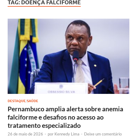
TAG:
DOENÇA FALCIFORME
DESTAQUE
/
SAÚDE
Pernambuco amplia alerta sobre anemia
falciforme e desafios no acesso ao
tratamento especializado
26 de maio de 2026
-
por
Kennedy Lima
-
Deixe um comentário