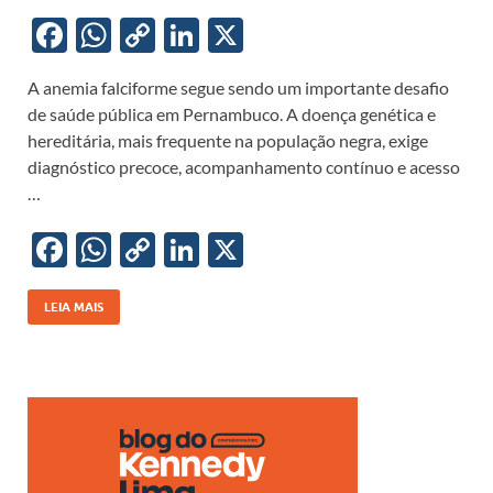
F
W
C
Li
X
ac
h
o
n
A anemia falciforme segue sendo um importante desafio
e
at
p
k
de saúde pública em Pernambuco. A doença genética e
b
s
y
e
hereditária, mais frequente na população negra, exige
o
A
Li
dI
diagnóstico precoce, acompanhamento contínuo e acesso
…
o
p
n
n
k
p
k
F
W
C
Li
X
ac
h
o
n
e
at
p
k
LEIA MAIS
b
s
y
e
o
A
Li
dI
o
p
n
n
k
p
k