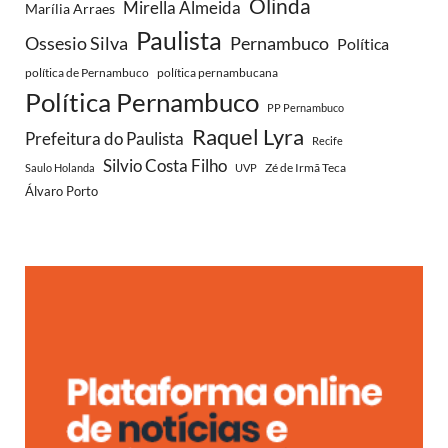
Olinda
Mirella Almeida
Marília Arraes
Paulista
Ossesio Silva
Pernambuco
Política
política de Pernambuco
política pernambucana
Política Pernambuco
PP Pernambuco
Raquel Lyra
Prefeitura do Paulista
Recife
Silvio Costa Filho
Zé de Irmã Teca
Saulo Holanda
UVP
Álvaro Porto