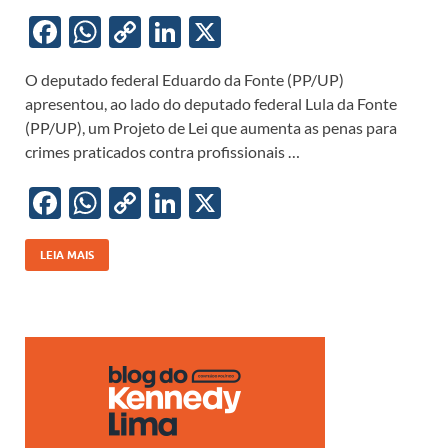
F
W
C
Li
X
ac
h
o
n
O deputado federal Eduardo da Fonte (PP/UP)
e
at
p
k
apresentou, ao lado do deputado federal Lula da Fonte
b
s
y
e
(PP/UP), um Projeto de Lei que aumenta as penas para
o
A
Li
dI
crimes praticados contra profissionais …
o
p
n
n
F
W
C
Li
X
k
p
k
ac
h
o
n
e
at
p
k
LEIA MAIS
b
s
y
e
o
A
Li
dI
o
p
n
n
k
p
k