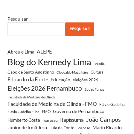
Pesquisar
PESQUISAR
ALEPE
Abreu e Lima
Blog do Kennedy Lima
Brasília
Cabo de Santo Agostinho
Cultura
Clodoaldo Magalhães
Eduardo da Fonte
Educação
eleições 2026
Eleições 2026 Pernambuco
Eudes Farias
Faculdade de Medicina de Olinda
Faculdade de Medicina de Olinda - FMO
Flávio Gadelha
Governo de Pernambuco
FMO
Flávio Gadelha Filho
João Campos
Itapissuma
Humberto Costa
Igarassu
Júnior de Irmã Teca
Mario Ricardo
Lula da Fonte
Léo do Ar