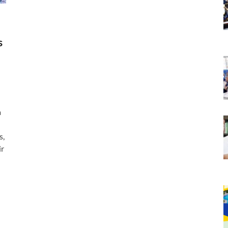
s
a
s,
ir