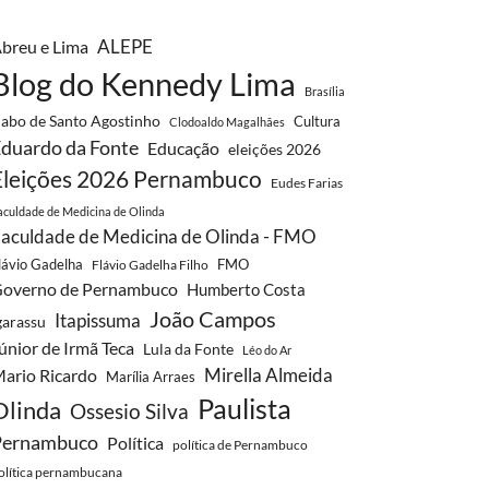
breu e Lima
ALEPE
Blog do Kennedy Lima
Brasília
abo de Santo Agostinho
Cultura
Clodoaldo Magalhães
duardo da Fonte
Educação
eleições 2026
Eleições 2026 Pernambuco
Eudes Farias
aculdade de Medicina de Olinda
aculdade de Medicina de Olinda - FMO
lávio Gadelha
FMO
Flávio Gadelha Filho
overno de Pernambuco
Humberto Costa
João Campos
Itapissuma
garassu
únior de Irmã Teca
Lula da Fonte
Léo do Ar
Mirella Almeida
ario Ricardo
Marília Arraes
Paulista
Olinda
Ossesio Silva
Pernambuco
Política
política de Pernambuco
olítica pernambucana