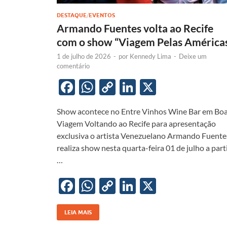
DESTAQUE
/
EVENTOS
Armando Fuentes volta ao Recife
com o show “Viagem Pelas América
1 de julho de 2026
-
por
Kennedy Lima
-
Deixe um
comentário
F
W
C
Li
X
ac
h
o
n
Show acontece no Entre Vinhos Wine Bar em Bo
e
at
p
k
Viagem Voltando ao Recife para apresentação
b
s
y
e
exclusiva o artista Venezuelano Armando Fuente
o
A
Li
dI
realiza show nesta quarta-feira 01 de julho a part
…
o
p
n
n
k
p
k
F
W
C
Li
X
ac
h
o
n
e
at
p
k
LEIA MAIS