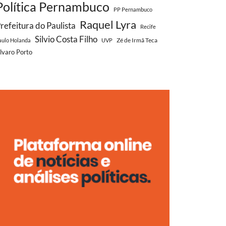
Política Pernambuco
PP Pernambuco
Raquel Lyra
refeitura do Paulista
Recife
Silvio Costa Filho
Zé de Irmã Teca
aulo Holanda
UVP
lvaro Porto