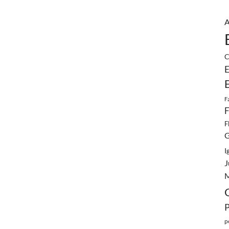
A
C
E
F
F
F
G
I
J
M
p