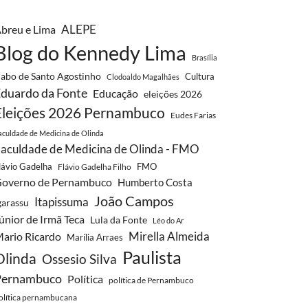
breu e Lima
ALEPE
Blog do Kennedy Lima
Brasília
abo de Santo Agostinho
Cultura
Clodoaldo Magalhães
duardo da Fonte
Educação
eleições 2026
Eleições 2026 Pernambuco
Eudes Farias
aculdade de Medicina de Olinda
aculdade de Medicina de Olinda - FMO
lávio Gadelha
FMO
Flávio Gadelha Filho
overno de Pernambuco
Humberto Costa
João Campos
Itapissuma
garassu
únior de Irmã Teca
Lula da Fonte
Léo do Ar
Mirella Almeida
ario Ricardo
Marília Arraes
Paulista
Olinda
Ossesio Silva
Pernambuco
Política
política de Pernambuco
olítica pernambucana