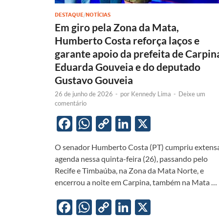
DESTAQUE
/
NOTÍCIAS
Em giro pela Zona da Mata,
Humberto Costa reforça laços e
garante apoio da prefeita de Carpin
Eduarda Gouveia e do deputado
Gustavo Gouveia
26 de junho de 2026
-
por
Kennedy Lima
-
Deixe um
comentário
F
W
C
Li
X
ac
h
o
n
O senador Humberto Costa (PT) cumpriu extens
e
at
p
k
agenda nessa quinta-feira (26), passando pelo
b
s
y
e
Recife e Timbaúba, na Zona da Mata Norte, e
o
A
Li
dI
encerrou a noite em Carpina, também na Mata …
o
p
n
n
F
W
C
Li
X
k
p
k