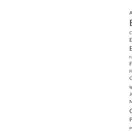
A
C
E
F
F
F
G
I
J
M
p