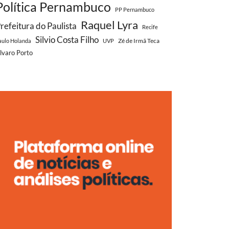
Política Pernambuco
PP Pernambuco
Raquel Lyra
refeitura do Paulista
Recife
Silvio Costa Filho
Zé de Irmã Teca
aulo Holanda
UVP
lvaro Porto