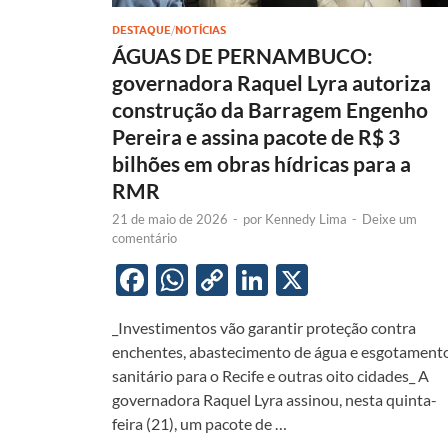
DESTAQUE
/
NOTÍCIAS
ÁGUAS DE PERNAMBUCO:
governadora Raquel Lyra autoriza
construção da Barragem Engenho
Pereira e assina pacote de R$ 3
bilhões em obras hídricas para a
RMR
21 de maio de 2026
-
por
Kennedy Lima
-
Deixe um
comentário
F
W
C
Li
X
ac
h
o
n
_Investimentos vão garantir proteção contra
e
at
p
k
enchentes, abastecimento de água e esgotament
b
s
y
e
sanitário para o Recife e outras oito cidades_ A
o
A
Li
dI
governadora Raquel Lyra assinou, nesta quinta-
feira (21), um pacote de …
o
p
n
n