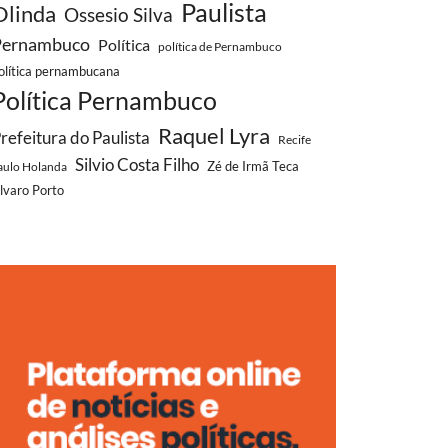
Paulista
Olinda
Ossesio Silva
Pernambuco
Política
política de Pernambuco
olítica pernambucana
Política Pernambuco
Raquel Lyra
refeitura do Paulista
Recife
Silvio Costa Filho
aulo Holanda
Zé de Irmã Teca
lvaro Porto