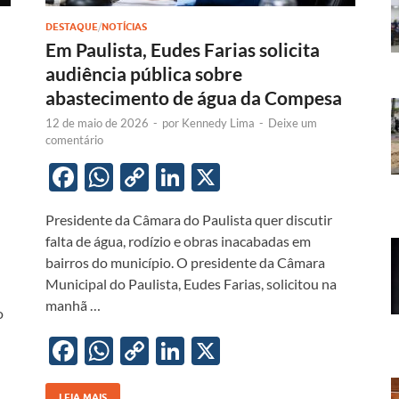
DESTAQUE
/
NOTÍCIAS
Em Paulista, Eudes Farias solicita
audiência pública sobre
abastecimento de água da Compesa
12 de maio de 2026
-
por
Kennedy Lima
-
Deixe um
comentário
F
W
C
Li
X
ac
h
o
n
Presidente da Câmara do Paulista quer discutir
e
at
p
k
falta de água, rodízio e obras inacabadas em
b
s
y
e
bairros do município. O presidente da Câmara
o
A
Li
dI
Municipal do Paulista, Eudes Farias, solicitou na
manhã …
o
p
n
n
o
k
p
k
F
W
C
Li
X
ac
h
o
n
LEIA MAIS