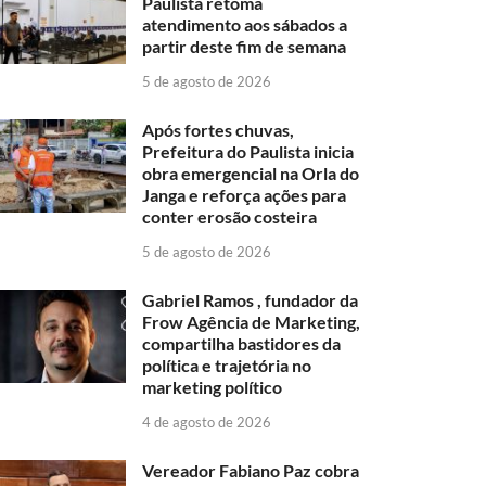
Paulista retoma
atendimento aos sábados a
partir deste fim de semana
5 de agosto de 2026
Após fortes chuvas,
Prefeitura do Paulista inicia
obra emergencial na Orla do
Janga e reforça ações para
conter erosão costeira
5 de agosto de 2026
Gabriel Ramos , fundador da
Frow Agência de Marketing,
compartilha bastidores da
política e trajetória no
marketing político
4 de agosto de 2026
Vereador Fabiano Paz cobra