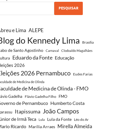
PESQUISAR
breu e Lima
ALEPE
Blog do Kennedy Lima
Brasília
abo de Santo Agostinho
Carnaval
Clodoaldo Magalhães
Eduardo da Fonte
Educação
ultura
leições 2026
Eleições 2026 Pernambuco
Eudes Farias
aculdade de Medicina de Olinda
aculdade de Medicina de Olinda - FMO
lávio Gadelha
FMO
Flávio Gadelha Filho
overno de Pernambuco
Humberto Costa
João Campos
Itapissuma
garassu
únior de Irmã Teca
Lula da Fonte
Léo do Ar
Lula
Mirella Almeida
ario Ricardo
Marília Arraes